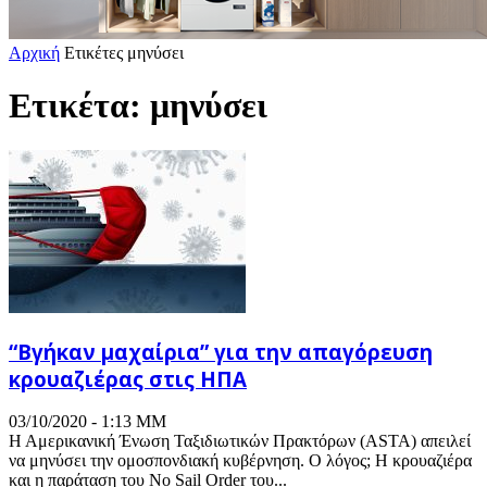
Αρχική
Ετικέτες
μηνύσει
Ετικέτα: μηνύσει
“Βγήκαν μαχαίρια” για την απαγόρευση
κρουαζιέρας στις ΗΠΑ
03/10/2020 - 1:13 ΜΜ
Η Αμερικανική Ένωση Ταξιδιωτικών Πρακτόρων (ASTA) απειλεί
να μηνύσει την ομοσπονδιακή κυβέρνηση. Ο λόγος; Η κρουαζιέρα
και η παράταση του No Sail Order του...