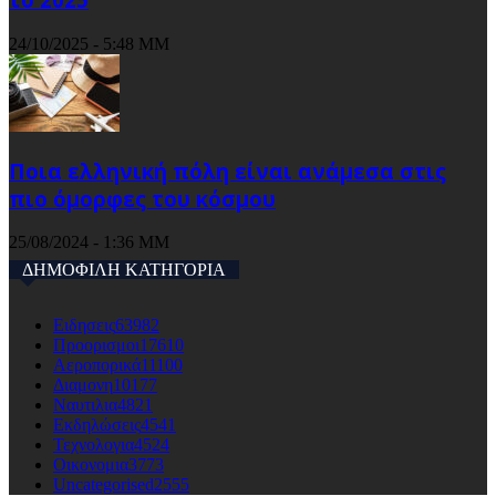
24/10/2025 - 5:48 ΜΜ
Ποια ελληνική πόλη είναι ανάμεσα στις
πιο όμορφες του κόσμου
25/08/2024 - 1:36 ΜΜ
ΔΗΜΟΦΙΛΗ ΚΑΤΗΓΟΡΙΑ
Ειδησεις
63982
Προορισμοι
17610
Αεροπορικά
11100
Διαμονη
10177
Ναυτιλια
4821
Εκδηλώσεις
4541
Τεχνολογια
4524
Οικονομια
3773
Uncategorised
2555