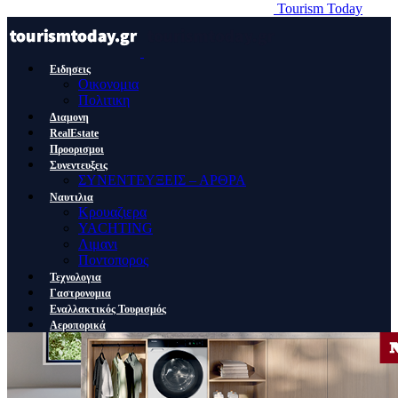
Tourism Today
Ειδησεις
Οικονομια
Πολιτικη
Διαμονη
RealEstate
Προορισμοι
Συνεντευξεις
ΣΥΝΕΝΤΕΥΞΕΙΣ – ΑΡΘΡΑ
Ναυτιλια
Κρουαζιερα
YACHTING
Λιμανι
Ποντοπορος
Τεχνολογια
Γαστρονομια
Εναλλακτικός Τουρισμός
Αεροπορικά