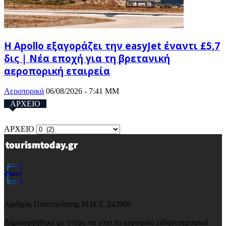
Η Apollo εξαγοράζει την easyJet έναντι £5,7
δις | Νέα εποχή για τη βρετανική
αεροπορική εταιρεία
Αεροπορικά
06/08/2026 - 7:41 ΜΜ
ΑΡΧΕΙΟ
ΑΡΧΕΙΟ
Αριθμός Πιστοποίησης Μ.Η.Τ. 242908
Δημιουργήθηκε με στόχο να γίνει το κορυφαίο ειδησεογραφικό