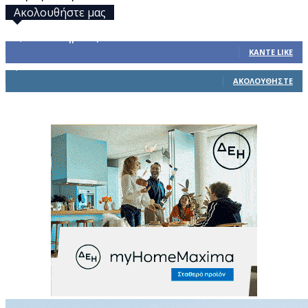
Ακολουθήστε μας
32,793
Υποστηρικτές
ΚΆΝΤΕ LIKE
1,914
Ακόλουθοι
ΑΚΟΛΟΥΘΉΣΤΕ