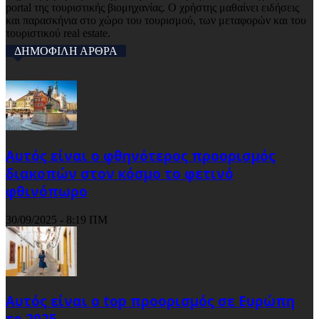
portal της τουριστικής βιομηχανίας. Ο χρήστης μαθαίνει ειδήσεις
και παρασκήνια στο χώρο του τουρισμού, των μεταφορών και του
τουριστικού real estate.
ΔΗΜΟΦΙΛΗ ΑΡΘΡΑ
Αυτός είναι ο φθηνότερος προορισμός
διακοπών στον κόσμο το φετινό
φθινόπωρο
30/09/2025 - 8:19 ΠΜ
Αυτός είναι ο top προορισμός σε Ευρώπη
το 2025