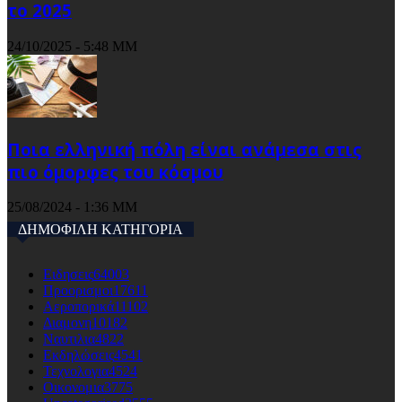
το 2025
24/10/2025 - 5:48 ΜΜ
Ποια ελληνική πόλη είναι ανάμεσα στις
πιο όμορφες του κόσμου
25/08/2024 - 1:36 ΜΜ
ΔΗΜΟΦΙΛΗ ΚΑΤΗΓΟΡΙΑ
Ειδησεις
64003
Προορισμοι
17611
Αεροπορικά
11102
Διαμονη
10182
Ναυτιλια
4822
Εκδηλώσεις
4541
Τεχνολογια
4524
Οικονομια
3775