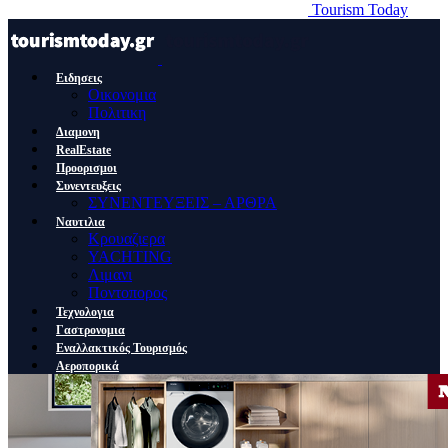
Tourism Today
Ειδησεις
Οικονομια
Πολιτικη
Διαμονη
RealEstate
Προορισμοι
Συνεντευξεις
ΣΥΝΕΝΤΕΥΞΕΙΣ – ΑΡΘΡΑ
Ναυτιλια
Κρουαζιερα
YACHTING
Λιμανι
Ποντοπορος
Τεχνολογια
Γαστρονομια
Εναλλακτικός Τουρισμός
Αεροπορικά