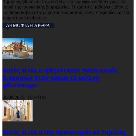
Δημιουργήθηκε με στόχο να γίνει το κορυφαίο ειδησεογραφικό
portal της τουριστικής βιομηχανίας. Ο χρήστης μαθαίνει ειδήσεις
και παρασκήνια στο χώρο του τουρισμού, των μεταφορών και του
τουριστικού real estate.
ΔΗΜΟΦΙΛΗ ΑΡΘΡΑ
Αυτός είναι ο φθηνότερος προορισμός
διακοπών στον κόσμο το φετινό
φθινόπωρο
30/09/2025 - 8:19 ΠΜ
Αυτός είναι ο top προορισμός σε Ευρώπη