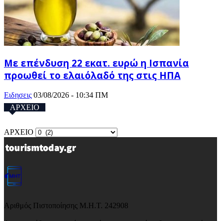
Με επένδυση 22 εκατ. ευρώ η Ισπανία
προωθεί το ελαιόλαδό της στις ΗΠΑ
Ειδησεις
03/08/2026 - 10:34 ΠΜ
ΑΡΧΕΙΟ
ΑΡΧΕΙΟ
Αριθμός Πιστοποίησης Μ.Η.Τ. 242908