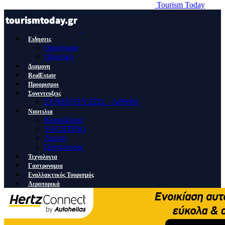
Tourism Today
Ειδησεις
Οικονομια
Πολιτικη
Διαμονη
RealEstate
Προορισμοι
Συνεντευξεις
ΣΥΝΕΝΤΕΥΞΕΙΣ – ΑΡΘΡΑ
Ναυτιλια
Κρουαζιερα
YACHTING
Λιμανι
Ποντοπορος
Τεχνολογια
Γαστρονομια
Εναλλακτικός Τουρισμός
Αεροπορικά