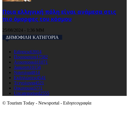
Ποια ελληνική πόλη είναι ανάμεσα στις
πιο όμορφες του κόσμου
25/08/2024 - 1:36 ΜΜ
ΔΗΜΟΦΙΛΗ ΚΑΤΗΓΟΡΙΑ
Ειδησεις
63914
Προορισμοι
17582
Αεροπορικά
11071
Διαμονη
10158
Ναυτιλια
4814
Εκδηλώσεις
4541
Τεχνολογια
4521
Οικονομια
3771
Uncategorised
2555
© Tourism Today - Newsportal - Ειδησεογραφία