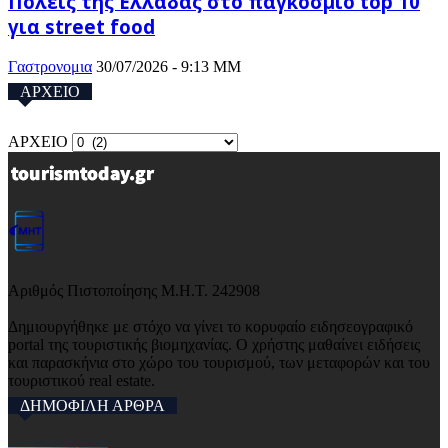
Πόλεις της Ελλάδας στο παγκόσμιο top 10
για street food
Γαστρονομια
30/07/2026 - 9:13 ΜΜ
ΑΡΧΕΙΟ
ΑΡΧΕΙΟ
Αριθμός Πιστοποίησης Μ.Η.Τ. 242908
Δημιουργήθηκε με στόχο να γίνει το κορυφαίο ειδησεογραφικό
portal της τουριστικής βιομηχανίας. Ο χρήστης μαθαίνει ειδήσεις
και παρασκήνια στο χώρο του τουρισμού, των μεταφορών και του
τουριστικού real estate.
ΔΗΜΟΦΙΛΗ ΑΡΘΡΑ