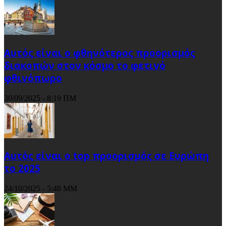
Αυτός είναι ο φθηνότερος προορισμός
διακοπών στον κόσμο το φετινό
φθινόπωρο
30/09/2025 - 8:19 ΠΜ
Αυτός είναι ο top προορισμός σε Ευρώπη
το 2025
24/10/2025 - 5:48 ΜΜ