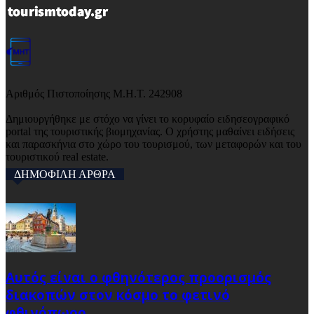
Αριθμός Πιστοποίησης Μ.Η.Τ. 242908
Δημιουργήθηκε με στόχο να γίνει το κορυφαίο ειδησεογραφικό
portal της τουριστικής βιομηχανίας. Ο χρήστης μαθαίνει ειδήσεις
και παρασκήνια στο χώρο του τουρισμού, των μεταφορών και του
τουριστικού real estate.
ΔΗΜΟΦΙΛΗ ΑΡΘΡΑ
Αυτός είναι ο φθηνότερος προορισμός
διακοπών στον κόσμο το φετινό
φθινόπωρο