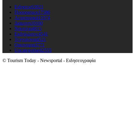
Ειδησεις
63921
Προορισμοι
17586
Αεροπορικά
11074
Διαμονη
10160
Ναυτιλια
4815
Εκδηλώσεις
4541
Τεχνολογια
4521
Οικονομια
3771
Uncategorised
2555
© Tourism Today - Newsportal - Ειδησεογραφία