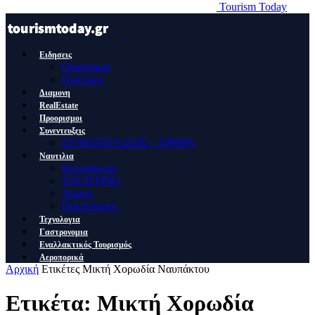
Tourism Today
Ειδησεις
Οικονομια
Πολιτικη
Διαμονη
RealEstate
Προορισμοι
Συνεντευξεις
ΣΥΝΕΝΤΕΥΞΕΙΣ – ΑΡΘΡΑ
Ναυτιλια
Κρουαζιερα
YACHTING
Λιμανι
Ποντοπορος
Τεχνολογια
Γαστρονομια
Εναλλακτικός Τουρισμός
Αεροπορικά
Αρχική
Ετικέτες
Μικτή Χορωδία Ναυπάκτου
Ετικέτα: Μικτή Χορωδία