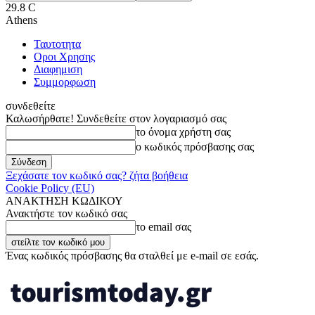
29.8
C
Athens
Ταυτοτητα
Οροι Χρησης
Διαφημιση
Συμμορφωση
συνδεθείτε
Καλωσήρθατε! Συνδεθείτε στον λογαριασμό σας
το όνομα χρήστη σας
ο κωδικός πρόσβασης σας
Ξεχάσατε τον κωδικό σας? ζήτα βοήθεια
Cookie Policy (EU)
ΑΝΑΚΤΗΣΗ ΚΩΔΙΚΟΥ
Ανακτήστε τον κωδικό σας
το email σας
Ένας κωδικός πρόσβασης θα σταλθεί με e-mail σε εσάς.