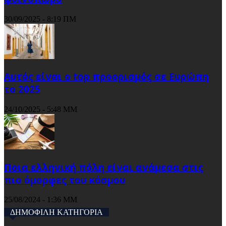
30/09/2025 - 8:19 ΠΜ
Αυτός είναι ο top προορισμός σε Ευρώπη
το 2025
24/10/2025 - 5:48 ΜΜ
Ποια ελληνική πόλη είναι ανάμεσα στις
πιο όμορφες του κόσμου
25/08/2024 - 1:36 ΜΜ
ΔΗΜΟΦΙΛΗ ΚΑΤΗΓΟΡΙΑ