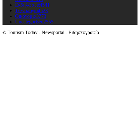
Εκδηλώσεις
4541
Τεχνολογια
4523
Οικονομια
3773
Uncategorised
2555
© Tourism Today - Newsportal - Ειδησεογραφία