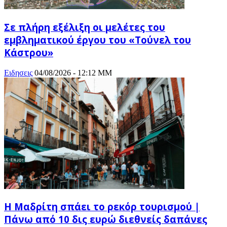
Σε πλήρη εξέλιξη οι μελέτες του
εμβληματικού έργου του «Τούνελ του
Κάστρου»
Ειδησεις
04/08/2026 - 12:12 ΜΜ
Η Μαδρίτη σπάει το ρεκόρ τουρισμού |
Πάνω από 10 δις ευρώ διεθνείς δαπάνες