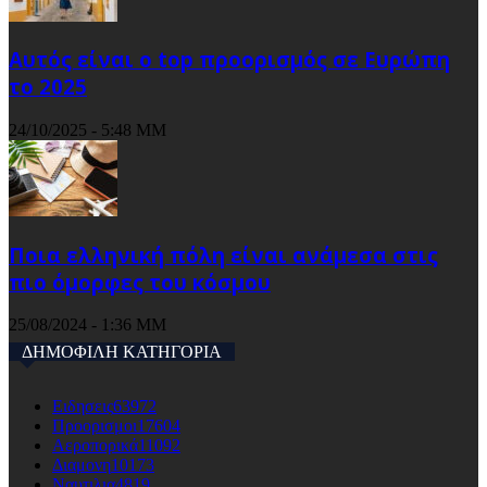
Αυτός είναι ο top προορισμός σε Ευρώπη
το 2025
24/10/2025 - 5:48 ΜΜ
Ποια ελληνική πόλη είναι ανάμεσα στις
πιο όμορφες του κόσμου
25/08/2024 - 1:36 ΜΜ
ΔΗΜΟΦΙΛΗ ΚΑΤΗΓΟΡΙΑ
Ειδησεις
63972
Προορισμοι
17604
Αεροπορικά
11092
Διαμονη
10173
Ναυτιλια
4819