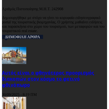
Αριθμός Πιστοποίησης Μ.Η.Τ. 242908
Δημιουργήθηκε με στόχο να γίνει το κορυφαίο ειδησεογραφικό
portal της τουριστικής βιομηχανίας. Ο χρήστης μαθαίνει ειδήσεις
και παρασκήνια στο χώρο του τουρισμού, των μεταφορών και του
τουριστικού real estate.
ΔΗΜΟΦΙΛΗ ΑΡΘΡΑ
Αυτός είναι ο φθηνότερος προορισμός
διακοπών στον κόσμο το φετινό
φθινόπωρο
30/09/2025 - 8:19 ΠΜ