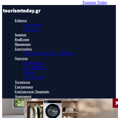
Tourism Today
Ειδησεις
Οικονομια
Πολιτικη
Διαμονη
RealEstate
Προορισμοι
Συνεντευξεις
ΣΥΝΕΝΤΕΥΞΕΙΣ – ΑΡΘΡΑ
Ναυτιλια
Κρουαζιερα
YACHTING
Λιμανι
Ποντοπορος
Τεχνολογια
Γαστρονομια
Εναλλακτικός Τουρισμός
Αεροπορικά