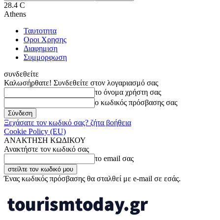
28.4
C
Athens
Ταυτοτητα
Οροι Χρησης
Διαφημιση
Συμμορφωση
συνδεθείτε
Καλωσήρθατε! Συνδεθείτε στον λογαριασμό σας
το όνομα χρήστη σας
ο κωδικός πρόσβασης σας
Ξεχάσατε τον κωδικό σας? ζήτα βοήθεια
Cookie Policy (EU)
ΑΝΑΚΤΗΣΗ ΚΩΔΙΚΟΥ
Ανακτήστε τον κωδικό σας
το email σας
Ένας κωδικός πρόσβασης θα σταλθεί με e-mail σε εσάς.