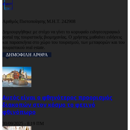
Αριθμός Πιστοποίησης Μ.Η.Τ. 242908
Δημιουργήθηκε με στόχο να γίνει το κορυφαίο ειδησεογραφικό
portal της τουριστικής βιομηχανίας. Ο χρήστης μαθαίνει ειδήσεις
και παρασκήνια στο χώρο του τουρισμού, των μεταφορών και του
τουριστικού real estate.
ΔΗΜΟΦΙΛΗ ΑΡΘΡΑ
Αυτός είναι ο φθηνότερος προορισμός
διακοπών στον κόσμο το φετινό
φθινόπωρο
30/09/2025 - 8:19 ΠΜ