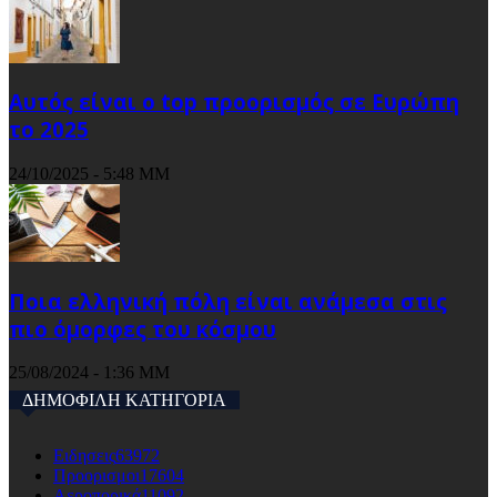
Αυτός είναι ο top προορισμός σε Ευρώπη
το 2025
24/10/2025 - 5:48 ΜΜ
Ποια ελληνική πόλη είναι ανάμεσα στις
πιο όμορφες του κόσμου
25/08/2024 - 1:36 ΜΜ
ΔΗΜΟΦΙΛΗ ΚΑΤΗΓΟΡΙΑ
Ειδησεις
63972
Προορισμοι
17604
Αεροπορικά
11092