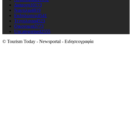
Διαμονη
10173
Ναυτιλια
4819
Εκδηλώσεις
4541
Τεχνολογια
4523
Οικονομια
3773
Uncategorised
2555
© Tourism Today - Newsportal - Ειδησεογραφία