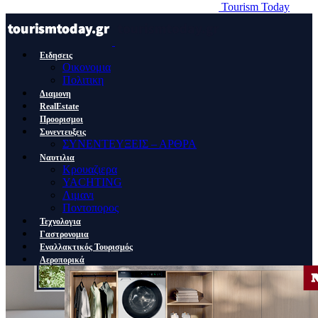
Tourism Today
Ειδησεις
Οικονομια
Πολιτικη
Διαμονη
RealEstate
Προορισμοι
Συνεντευξεις
ΣΥΝΕΝΤΕΥΞΕΙΣ – ΑΡΘΡΑ
Ναυτιλια
Κρουαζιερα
YACHTING
Λιμανι
Ποντοπορος
Τεχνολογια
Γαστρονομια
Εναλλακτικός Τουρισμός
Αεροπορικά