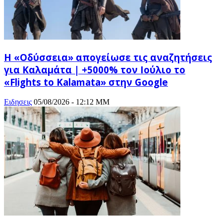
Η «Οδύσσεια» απογείωσε τις αναζητήσεις
για Καλαμάτα | +5000% τον Ιούλιο το
«Flights to Kalamata» στην Google
Ειδησεις
05/08/2026 - 12:12 ΜΜ