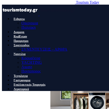
Tourism Today
Ειδησεις
Οικονομια
Πολιτικη
Διαμονη
RealEstate
Προορισμοι
Συνεντευξεις
ΣΥΝΕΝΤΕΥΞΕΙΣ – ΑΡΘΡΑ
Ναυτιλια
Κρουαζιερα
YACHTING
Λιμανι
Ποντοπορος
Τεχνολογια
Γαστρονομια
Εναλλακτικός Τουρισμός
Αεροπορικά