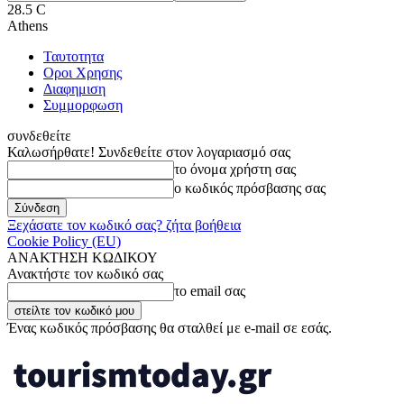
28.5
C
Athens
Ταυτοτητα
Οροι Χρησης
Διαφημιση
Συμμορφωση
συνδεθείτε
Καλωσήρθατε! Συνδεθείτε στον λογαριασμό σας
το όνομα χρήστη σας
ο κωδικός πρόσβασης σας
Ξεχάσατε τον κωδικό σας? ζήτα βοήθεια
Cookie Policy (EU)
ΑΝΑΚΤΗΣΗ ΚΩΔΙΚΟΥ
Ανακτήστε τον κωδικό σας
το email σας
Ένας κωδικός πρόσβασης θα σταλθεί με e-mail σε εσάς.