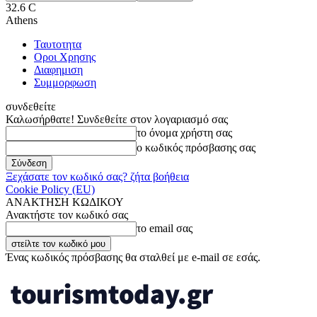
32.6
C
Athens
Ταυτοτητα
Οροι Χρησης
Διαφημιση
Συμμορφωση
συνδεθείτε
Καλωσήρθατε! Συνδεθείτε στον λογαριασμό σας
το όνομα χρήστη σας
ο κωδικός πρόσβασης σας
Ξεχάσατε τον κωδικό σας? ζήτα βοήθεια
Cookie Policy (EU)
ΑΝΑΚΤΗΣΗ ΚΩΔΙΚΟΥ
Ανακτήστε τον κωδικό σας
το email σας
Ένας κωδικός πρόσβασης θα σταλθεί με e-mail σε εσάς.