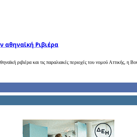
ν αθηναϊκή Ριβιέρα
ηναϊκή ριβιέρα και τις παραλιακές περιοχές του νομού Αττικής, η Βου