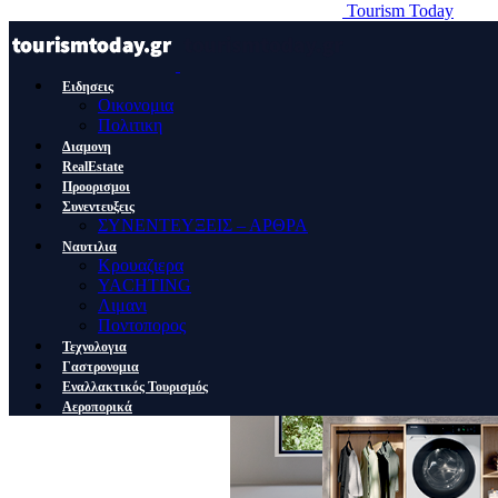
Tourism Today
Ειδησεις
Οικονομια
Πολιτικη
Διαμονη
RealEstate
Προορισμοι
Συνεντευξεις
ΣΥΝΕΝΤΕΥΞΕΙΣ – ΑΡΘΡΑ
Ναυτιλια
Κρουαζιερα
YACHTING
Λιμανι
Ποντοπορος
Τεχνολογια
Γαστρονομια
Εναλλακτικός Τουρισμός
Αεροπορικά