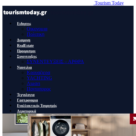
Tourism Today
Ειδησεις
Οικονομια
Πολιτικη
Διαμονη
RealEstate
Προορισμοι
Συνεντευξεις
ΣΥΝΕΝΤΕΥΞΕΙΣ – ΑΡΘΡΑ
Ναυτιλια
Κρουαζιερα
YACHTING
Λιμανι
Ποντοπορος
Τεχνολογια
Γαστρονομια
Εναλλακτικός Τουρισμός
Αεροπορικά