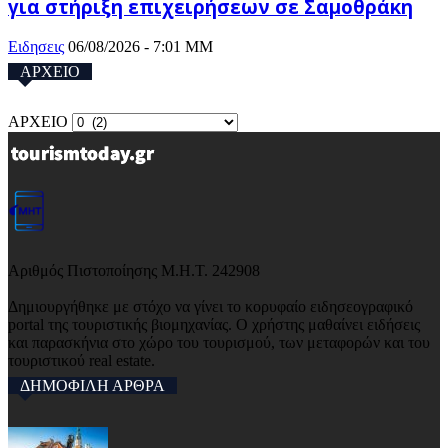
για στήριξη επιχειρήσεων σε Σαμοθράκη
Ειδησεις
06/08/2026 - 7:01 ΜΜ
ΑΡΧΕΙΟ
ΑΡΧΕΙΟ
Αριθμός Πιστοποίησης Μ.Η.Τ. 242908
Δημιουργήθηκε με στόχο να γίνει το κορυφαίο ειδησεογραφικό
portal της τουριστικής βιομηχανίας. Ο χρήστης μαθαίνει ειδήσεις
και παρασκήνια στο χώρο του τουρισμού, των μεταφορών και του
τουριστικού real estate.
ΔΗΜΟΦΙΛΗ ΑΡΘΡΑ