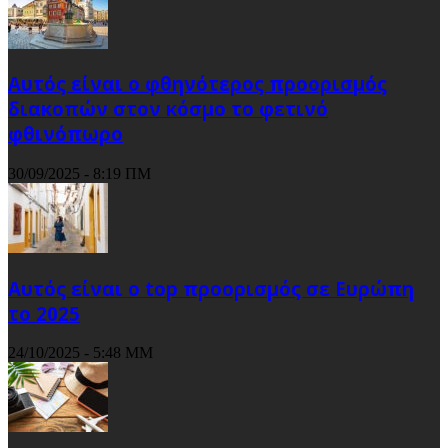
Αυτός είναι ο φθηνότερος προορισμός
διακοπών στον κόσμο το φετινό
φθινόπωρο
30/09/2025 - 8:19 ΠΜ
Αυτός είναι ο top προορισμός σε Ευρώπη
το 2025
24/10/2025 - 5:48 ΜΜ