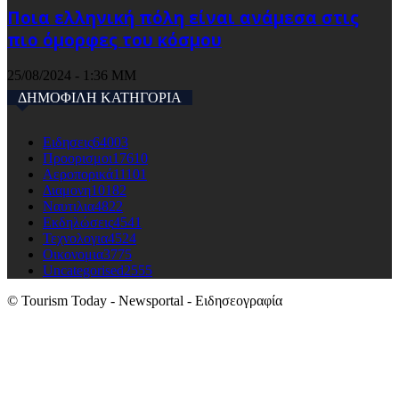
Ποια ελληνική πόλη είναι ανάμεσα στις
πιο όμορφες του κόσμου
25/08/2024 - 1:36 ΜΜ
ΔΗΜΟΦΙΛΗ ΚΑΤΗΓΟΡΙΑ
Ειδησεις
64003
Προορισμοι
17610
Αεροπορικά
11101
Διαμονη
10182
Ναυτιλια
4822
Εκδηλώσεις
4541
Τεχνολογια
4524
Οικονομια
3775
Uncategorised
2555
© Tourism Today - Newsportal - Ειδησεογραφία