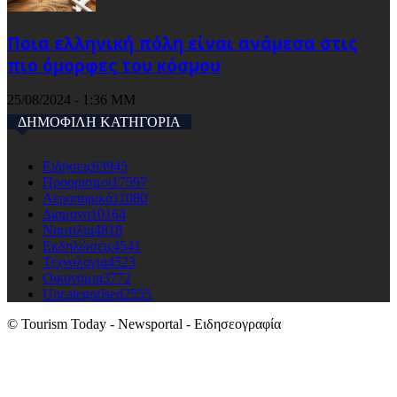
Ποια ελληνική πόλη είναι ανάμεσα στις
πιο όμορφες του κόσμου
25/08/2024 - 1:36 ΜΜ
ΔΗΜΟΦΙΛΗ ΚΑΤΗΓΟΡΙΑ
Ειδησεις
63945
Προορισμοι
17597
Αεροπορικά
11080
Διαμονη
10164
Ναυτιλια
4818
Εκδηλώσεις
4541
Τεχνολογια
4523
Οικονομια
3772
Uncategorised
2555
© Tourism Today - Newsportal - Ειδησεογραφία