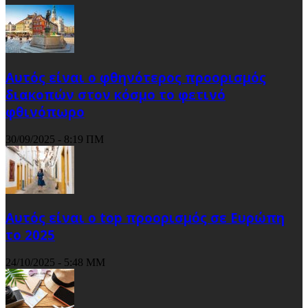
Αυτός είναι ο φθηνότερος προορισμός
διακοπών στον κόσμο το φετινό
φθινόπωρο
30/09/2025 - 8:19 ΠΜ
Αυτός είναι ο top προορισμός σε Ευρώπη
το 2025
24/10/2025 - 5:48 ΜΜ