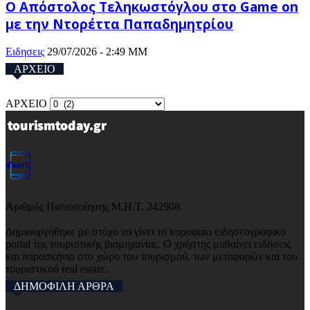
Ο Απόστολος Τεληκωστόγλου στο Game on
με την Ντορέττα Παπαδημητρίου
Ειδησεις
29/07/2026 - 2:49 ΜΜ
ΑΡΧΕΙΟ
ΑΡΧΕΙΟ
Αριθμός Πιστοποίησης Μ.Η.Τ. 242908
Δημιουργήθηκε με στόχο να γίνει το κορυφαίο ειδησεογραφικό
portal της τουριστικής βιομηχανίας. Ο χρήστης μαθαίνει ειδήσεις
και παρασκήνια στο χώρο του τουρισμού, των μεταφορών και του
τουριστικού real estate.
ΔΗΜΟΦΙΛΗ ΑΡΘΡΑ