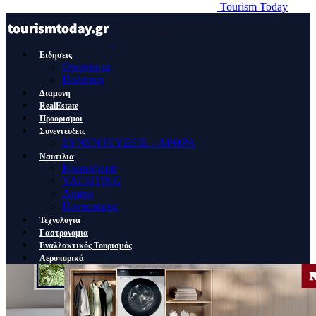
Tourism Today
Ειδησεις
Οικονομια
Πολιτικη
Διαμονη
RealEstate
Προορισμοι
Συνεντευξεις
ΣΥΝΕΝΤΕΥΞΕΙΣ – ΑΡΘΡΑ
Ναυτιλια
Κρουαζιερα
YACHTING
Λιμανι
Ποντοπορος
Τεχνολογια
Γαστρονομια
Εναλλακτικός Τουρισμός
Αεροπορικά