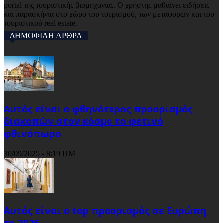
portal της τουριστικής βιομηχανίας. Ο χρήστης μαθαίνει ειδήσεις
και παρασκήνια στο χώρο του τουρισμού, των μεταφορών και του
τουριστικού real estate.
ΔΗΜΟΦΙΛΗ ΑΡΘΡΑ
Αυτός είναι ο φθηνότερος προορισμός
διακοπών στον κόσμο το φετινό
φθινόπωρο
30/09/2025 - 8:19 ΠΜ
Αυτός είναι ο top προορισμός σε Ευρώπη
το 2025