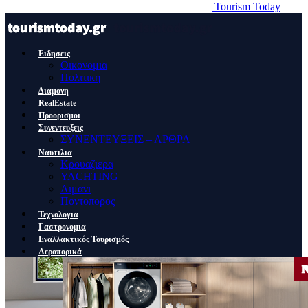
Tourism Today
Ειδησεις
Οικονομια
Πολιτικη
Διαμονη
RealEstate
Προορισμοι
Συνεντευξεις
ΣΥΝΕΝΤΕΥΞΕΙΣ – ΑΡΘΡΑ
Ναυτιλια
Κρουαζιερα
YACHTING
Λιμανι
Ποντοπορος
Τεχνολογια
Γαστρονομια
Εναλλακτικός Τουρισμός
Αεροπορικά