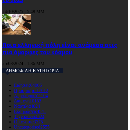
24/10/2025 - 5:48 ΜΜ
Ποια ελληνική πόλη είναι ανάμεσα στις
πιο όμορφες του κόσμου
25/08/2024 - 1:36 ΜΜ
ΔΗΜΟΦΙΛΗ ΚΑΤΗΓΟΡΙΑ
Ειδησεις
64006
Προορισμοι
17612
Αεροπορικά
11104
Διαμονη
10183
Ναυτιλια
4824
Εκδηλώσεις
4541
Τεχνολογια
4524
Οικονομια
3775
Uncategorised
2555