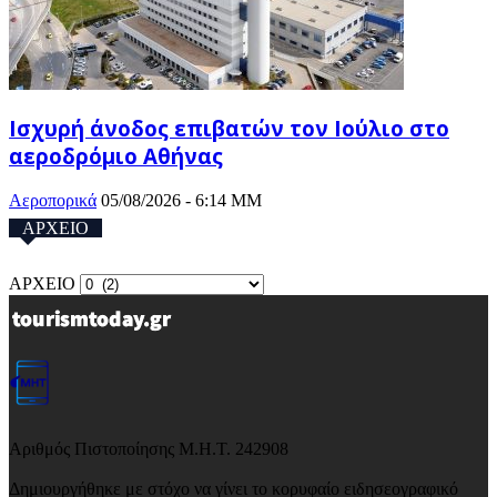
Ισχυρή άνοδος επιβατών τον Ιούλιο στο
αεροδρόμιο Αθήνας
Αεροπορικά
05/08/2026 - 6:14 ΜΜ
ΑΡΧΕΙΟ
ΑΡΧΕΙΟ
Αριθμός Πιστοποίησης Μ.Η.Τ. 242908
Δημιουργήθηκε με στόχο να γίνει το κορυφαίο ειδησεογραφικό