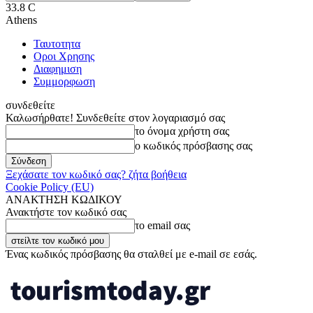
33.8
C
Athens
Ταυτοτητα
Οροι Χρησης
Διαφημιση
Συμμορφωση
συνδεθείτε
Καλωσήρθατε! Συνδεθείτε στον λογαριασμό σας
το όνομα χρήστη σας
ο κωδικός πρόσβασης σας
Ξεχάσατε τον κωδικό σας? ζήτα βοήθεια
Cookie Policy (EU)
ΑΝΑΚΤΗΣΗ ΚΩΔΙΚΟΥ
Ανακτήστε τον κωδικό σας
το email σας
Ένας κωδικός πρόσβασης θα σταλθεί με e-mail σε εσάς.