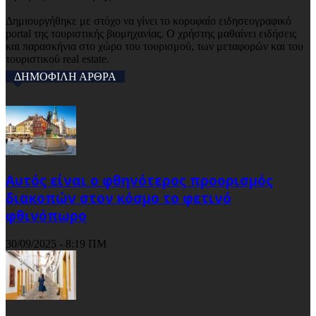
Δημιουργήθηκε με στόχο να γίνει το κορυφαίο ειδησεογραφικό
portal της τουριστικής βιομηχανίας. Ο χρήστης μαθαίνει ειδήσεις
και παρασκήνια στο χώρο του τουρισμού, των μεταφορών και του
τουριστικού real estate.
ΔΗΜΟΦΙΛΗ ΑΡΘΡΑ
Αυτός είναι ο φθηνότερος προορισμός
διακοπών στον κόσμο το φετινό
φθινόπωρο
30/09/2025 - 8:19 ΠΜ