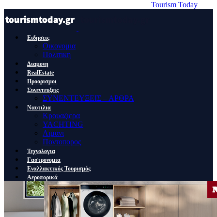
Tourism Today
Ειδησεις
Οικονομια
Πολιτικη
Διαμονη
RealEstate
Προορισμοι
Συνεντευξεις
ΣΥΝΕΝΤΕΥΞΕΙΣ – ΑΡΘΡΑ
Ναυτιλια
Κρουαζιερα
YACHTING
Λιμανι
Ποντοπορος
Τεχνολογια
Γαστρονομια
Εναλλακτικός Τουρισμός
Αεροπορικά