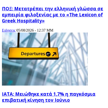
ΠΟΞ: Μετατρέπει την ελληνική γλώσσα σε
εμπειρία φιλοξενίας με το «The Lexicon of
Greek Hospitality»
Ειδησεις
05/08/2026 - 12:37 ΜΜ
ΙΑΤΑ: Μειώθηκε κατά 1,7% η παγκόσμια
επιβατική κίνηση τον Ιούνιο