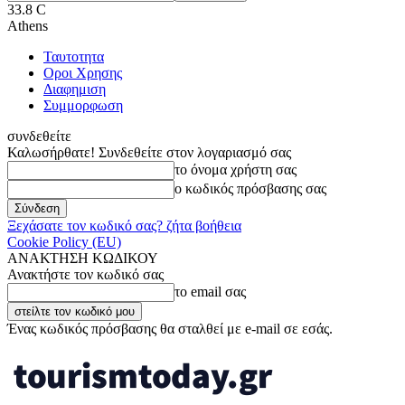
33.8
C
Athens
Ταυτοτητα
Οροι Χρησης
Διαφημιση
Συμμορφωση
συνδεθείτε
Καλωσήρθατε! Συνδεθείτε στον λογαριασμό σας
το όνομα χρήστη σας
ο κωδικός πρόσβασης σας
Ξεχάσατε τον κωδικό σας? ζήτα βοήθεια
Cookie Policy (EU)
ΑΝΑΚΤΗΣΗ ΚΩΔΙΚΟΥ
Ανακτήστε τον κωδικό σας
το email σας
Ένας κωδικός πρόσβασης θα σταλθεί με e-mail σε εσάς.