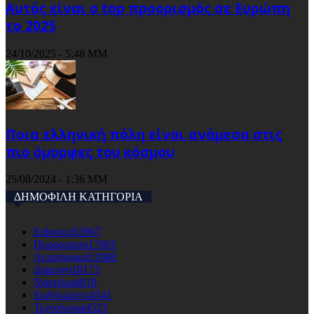
Αυτός είναι ο top προορισμός σε Ευρώπη
το 2025
24/10/2025 - 5:48 ΜΜ
Ποια ελληνική πόλη είναι ανάμεσα στις
πιο όμορφες του κόσμου
25/08/2024 - 1:36 ΜΜ
ΔΗΜΟΦΙΛΗ ΚΑΤΗΓΟΡΙΑ
Ειδησεις
63967
Προορισμοι
17601
Αεροπορικά
11088
Διαμονη
10173
Ναυτιλια
4819
Εκδηλώσεις
4541
Τεχνολογια
4523