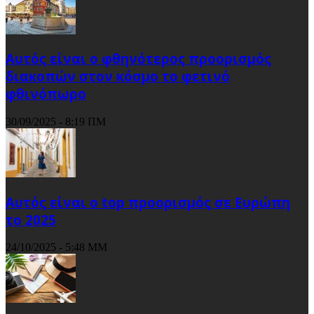
Αυτός είναι ο φθηνότερος προορισμός
διακοπών στον κόσμο το φετινό
φθινόπωρο
30/09/2025 - 8:19 ΠΜ
Αυτός είναι ο top προορισμός σε Ευρώπη
το 2025
24/10/2025 - 5:48 ΜΜ