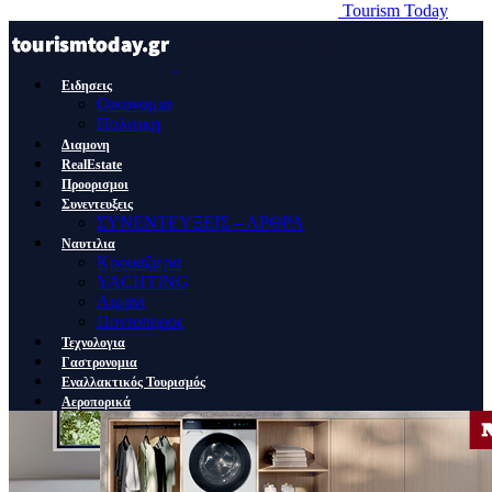
Tourism Today
Ειδησεις
Οικονομια
Πολιτικη
Διαμονη
RealEstate
Προορισμοι
Συνεντευξεις
ΣΥΝΕΝΤΕΥΞΕΙΣ – ΑΡΘΡΑ
Ναυτιλια
Κρουαζιερα
YACHTING
Λιμανι
Ποντοπορος
Τεχνολογια
Γαστρονομια
Εναλλακτικός Τουρισμός
Αεροπορικά