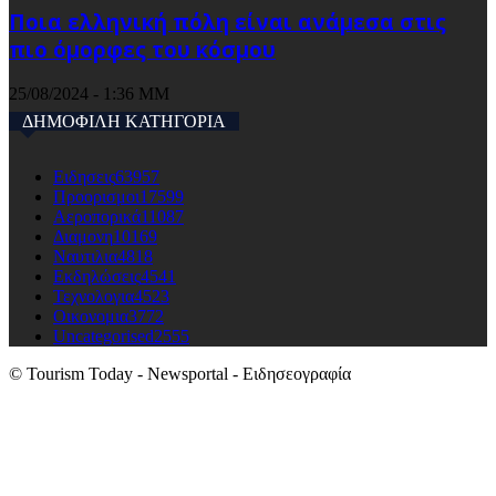
Ποια ελληνική πόλη είναι ανάμεσα στις
πιο όμορφες του κόσμου
25/08/2024 - 1:36 ΜΜ
ΔΗΜΟΦΙΛΗ ΚΑΤΗΓΟΡΙΑ
Ειδησεις
63957
Προορισμοι
17599
Αεροπορικά
11087
Διαμονη
10169
Ναυτιλια
4818
Εκδηλώσεις
4541
Τεχνολογια
4523
Οικονομια
3772
Uncategorised
2555
© Tourism Today - Newsportal - Ειδησεογραφία