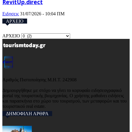
RevitUp.direct
Ειδησεις
31/07/2026 - 10:04 ΠΜ
ΑΡΧΕΙΟ
ΑΡΧΕΙΟ
Αριθμός Πιστοποίησης Μ.Η.Τ. 242908
Δημιουργήθηκε με στόχο να γίνει το κορυφαίο ειδησεογραφικό
portal της τουριστικής βιομηχανίας. Ο χρήστης μαθαίνει ειδήσεις
και παρασκήνια στο χώρο του τουρισμού, των μεταφορών και του
τουριστικού real estate.
ΔΗΜΟΦΙΛΗ ΑΡΘΡΑ