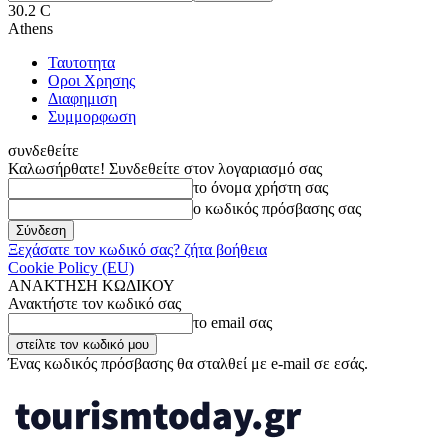
30.2
C
Athens
Ταυτοτητα
Οροι Χρησης
Διαφημιση
Συμμορφωση
συνδεθείτε
Καλωσήρθατε! Συνδεθείτε στον λογαριασμό σας
το όνομα χρήστη σας
ο κωδικός πρόσβασης σας
Ξεχάσατε τον κωδικό σας? ζήτα βοήθεια
Cookie Policy (EU)
ΑΝΑΚΤΗΣΗ ΚΩΔΙΚΟΥ
Ανακτήστε τον κωδικό σας
το email σας
Ένας κωδικός πρόσβασης θα σταλθεί με e-mail σε εσάς.