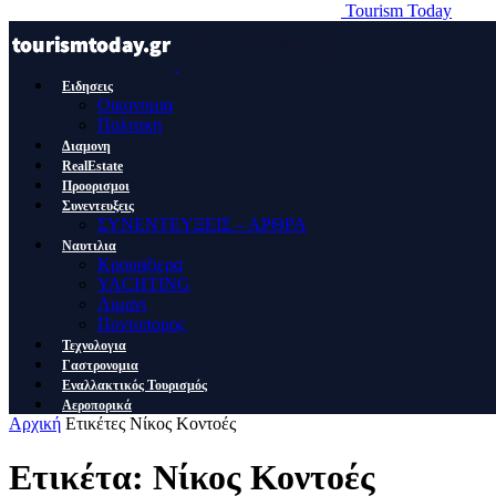
Tourism Today
Ειδησεις
Οικονομια
Πολιτικη
Διαμονη
RealEstate
Προορισμοι
Συνεντευξεις
ΣΥΝΕΝΤΕΥΞΕΙΣ – ΑΡΘΡΑ
Ναυτιλια
Κρουαζιερα
YACHTING
Λιμανι
Ποντοπορος
Τεχνολογια
Γαστρονομια
Εναλλακτικός Τουρισμός
Αεροπορικά
Αρχική
Ετικέτες
Νίκος Κοντοές
Ετικέτα: Νίκος Κοντοές