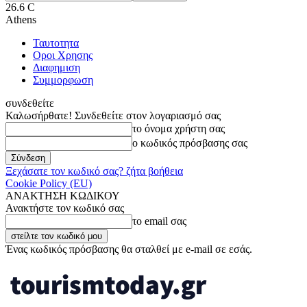
26.6
C
Athens
Ταυτοτητα
Οροι Χρησης
Διαφημιση
Συμμορφωση
συνδεθείτε
Καλωσήρθατε! Συνδεθείτε στον λογαριασμό σας
το όνομα χρήστη σας
ο κωδικός πρόσβασης σας
Ξεχάσατε τον κωδικό σας? ζήτα βοήθεια
Cookie Policy (EU)
ΑΝΑΚΤΗΣΗ ΚΩΔΙΚΟΥ
Ανακτήστε τον κωδικό σας
το email σας
Ένας κωδικός πρόσβασης θα σταλθεί με e-mail σε εσάς.