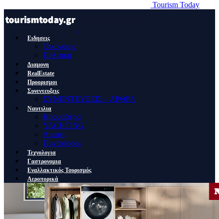
Tourism Today
Ειδησεις
Οικονομια
Πολιτικη
Διαμονη
RealEstate
Προορισμοι
Συνεντευξεις
ΣΥΝΕΝΤΕΥΞΕΙΣ – ΑΡΘΡΑ
Ναυτιλια
Κρουαζιερα
YACHTING
Λιμανι
Ποντοπορος
Τεχνολογια
Γαστρονομια
Εναλλακτικός Τουρισμός
Αεροπορικά