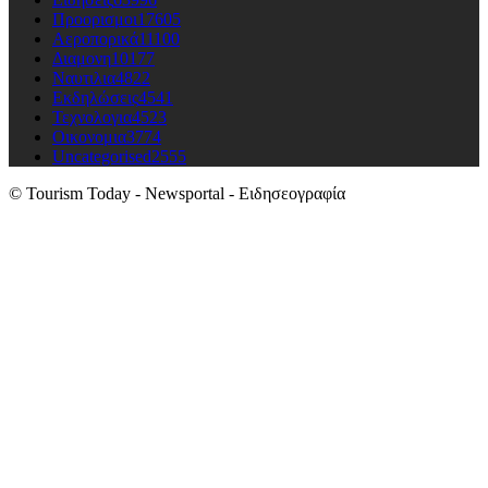
Προορισμοι
17605
Αεροπορικά
11100
Διαμονη
10177
Ναυτιλια
4822
Εκδηλώσεις
4541
Τεχνολογια
4523
Οικονομια
3774
Uncategorised
2555
© Tourism Today - Newsportal - Ειδησεογραφία