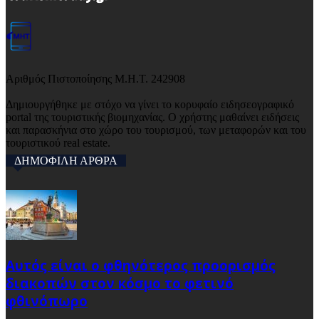
Αριθμός Πιστοποίησης Μ.Η.Τ. 242908
Δημιουργήθηκε με στόχο να γίνει το κορυφαίο ειδησεογραφικό
portal της τουριστικής βιομηχανίας. Ο χρήστης μαθαίνει ειδήσεις
και παρασκήνια στο χώρο του τουρισμού, των μεταφορών και του
τουριστικού real estate.
ΔΗΜΟΦΙΛΗ ΑΡΘΡΑ
Αυτός είναι ο φθηνότερος προορισμός
διακοπών στον κόσμο το φετινό
φθινόπωρο