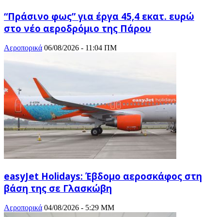
“Πράσινο φως” για έργα 45,4 εκατ. ευρώ
στο νέο αεροδρόμιο της Πάρου
Αεροπορικά
06/08/2026 - 11:04 ΠΜ
easyJet Holidays: Έβδομο αεροσκάφος στη
βάση της σε Γλασκώβη
Αεροπορικά
04/08/2026 - 5:29 ΜΜ