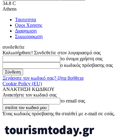
34.8
C
Athens
Ταυτοτητα
Οροι Χρησης
Διαφημιση
Συμμορφωση
συνδεθείτε
Καλωσήρθατε! Συνδεθείτε στον λογαριασμό σας
το όνομα χρήστη σας
ο κωδικός πρόσβασης σας
Ξεχάσατε τον κωδικό σας? ζήτα βοήθεια
Cookie Policy (EU)
ΑΝΑΚΤΗΣΗ ΚΩΔΙΚΟΥ
Ανακτήστε τον κωδικό σας
το email σας
Ένας κωδικός πρόσβασης θα σταλθεί με e-mail σε εσάς.