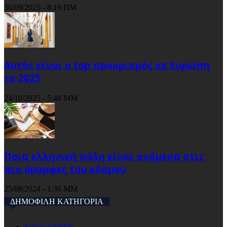
30/09/2025 - 8:19 ΠΜ
Αυτός είναι ο top προορισμός σε Ευρώπη
το 2025
24/10/2025 - 5:48 ΜΜ
Ποια ελληνική πόλη είναι ανάμεσα στις
πιο όμορφες του κόσμου
25/08/2024 - 1:36 ΜΜ
ΔΗΜΟΦΙΛΗ ΚΑΤΗΓΟΡΙΑ
Ειδησεις
63996