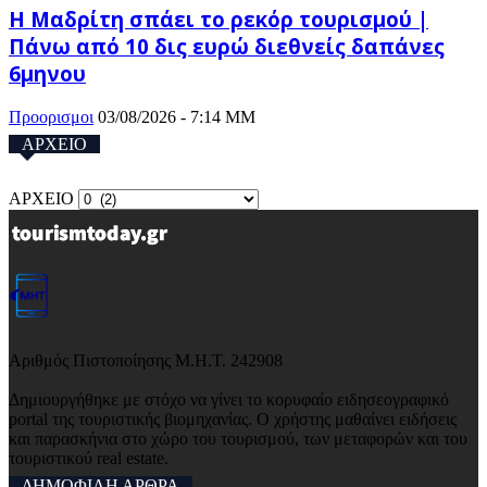
Η Μαδρίτη σπάει το ρεκόρ τουρισμού |
Πάνω από 10 δις ευρώ διεθνείς δαπάνες
6μηνου
Προορισμοι
03/08/2026 - 7:14 ΜΜ
ΑΡΧΕΙΟ
ΑΡΧΕΙΟ
Αριθμός Πιστοποίησης Μ.Η.Τ. 242908
Δημιουργήθηκε με στόχο να γίνει το κορυφαίο ειδησεογραφικό
portal της τουριστικής βιομηχανίας. Ο χρήστης μαθαίνει ειδήσεις
και παρασκήνια στο χώρο του τουρισμού, των μεταφορών και του
τουριστικού real estate.
ΔΗΜΟΦΙΛΗ ΑΡΘΡΑ