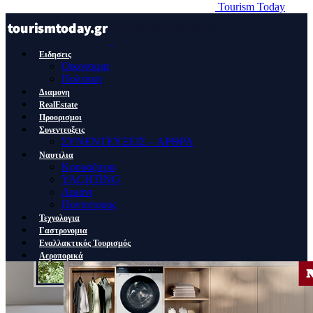
Tourism Today
Ειδησεις
Οικονομια
Πολιτικη
Διαμονη
RealEstate
Προορισμοι
Συνεντευξεις
ΣΥΝΕΝΤΕΥΞΕΙΣ – ΑΡΘΡΑ
Ναυτιλια
Κρουαζιερα
YACHTING
Λιμανι
Ποντοπορος
Τεχνολογια
Γαστρονομια
Εναλλακτικός Τουρισμός
Αεροπορικά