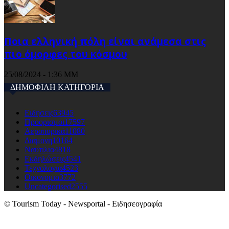
Ποια ελληνική πόλη είναι ανάμεσα στις
πιο όμορφες του κόσμου
25/08/2024 - 1:36 ΜΜ
ΔΗΜΟΦΙΛΗ ΚΑΤΗΓΟΡΙΑ
Ειδησεις
63945
Προορισμοι
17597
Αεροπορικά
11080
Διαμονη
10164
Ναυτιλια
4818
Εκδηλώσεις
4541
Τεχνολογια
4523
Οικονομια
3772
Uncategorised
2555
© Tourism Today - Newsportal - Ειδησεογραφία