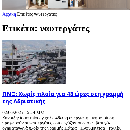
Αρχική
Ετικέτες
ναυτεργάτες
Ετικέτα: ναυτεργάτες
ΠΝΟ: Χωρίς πλοία για 48 ώρες στη γραμμή
της Αδριατικής
02/06/2025 - 5:24 ΜΜ
Σύνταξη: tourismtoday.gr Σε 48ωρη απεργιακή κινητοποίηση
προχωρούν οι ναυτεργάτες που εργάζονται στα επιβατηγά-
οχηματαγωγά πλοία της γραμμής Πάτρα - Ηγουμενίτσα - Ιταλία,