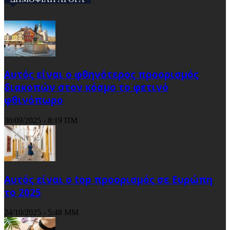
Αυτός είναι ο φθηνότερος προορισμός
διακοπών στον κόσμο το φετινό
φθινόπωρο
30/09/2025 - 8:19 ΠΜ
Αυτός είναι ο top προορισμός σε Ευρώπη
το 2025
24/10/2025 - 5:48 ΜΜ