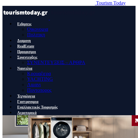
Tourism Today
Ειδησεις
Οικονομια
Πολιτικη
Διαμονη
RealEstate
Προορισμοι
Συνεντευξεις
ΣΥΝΕΝΤΕΥΞΕΙΣ – ΑΡΘΡΑ
Ναυτιλια
Κρουαζιερα
YACHTING
Λιμανι
Ποντοπορος
Τεχνολογια
Γαστρονομια
Εναλλακτικός Τουρισμός
Αεροπορικά