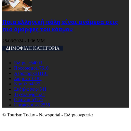
Ποια ελληνική πόλη είναι ανάμεσα στις
πιο όμορφες του κόσμου
25/08/2024 - 1:36 ΜΜ
ΔΗΜΟΦΙΛΗ ΚΑΤΗΓΟΡΙΑ
Ειδησεις
64003
Προορισμοι
17610
Αεροπορικά
11101
Διαμονη
10182
Ναυτιλια
4822
Εκδηλώσεις
4541
Τεχνολογια
4524
Οικονομια
3775
Uncategorised
2555
© Tourism Today - Newsportal - Ειδησεογραφία