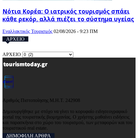
Νότια Κορέα: Ο ιατρικός τουρισμός σπάει
κάθε ρεκόρ, αλλά πιέζει το σύστημα υγείας
Εναλλακτικός Τουρισμός
02/08/2026 - 9:23 ΠΜ
ΑΡΧΕΙΟ
ΑΡΧΕΙΟ
Αριθμός Πιστοποίησης Μ.Η.Τ. 242908
Δημιουργήθηκε με στόχο να γίνει το κορυφαίο ειδησεογραφικό
portal της τουριστικής βιομηχανίας. Ο χρήστης μαθαίνει ειδήσεις
και παρασκήνια στο χώρο του τουρισμού, των μεταφορών και του
τουριστικού real estate.
ΔΗΜΟΦΙΛΗ ΑΡΘΡΑ