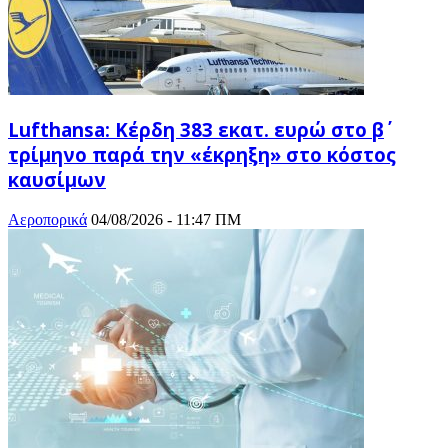
Lufthansa: Κέρδη 383 εκατ. ευρώ στο β΄
τρίμηνο παρά την «έκρηξη» στο κόστος
καυσίμων
Αεροπορικά
04/08/2026 - 11:47 ΠΜ