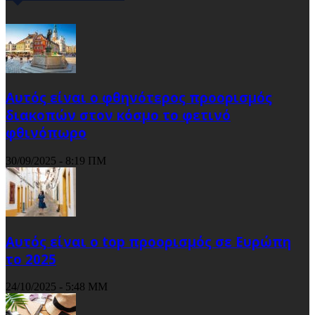
Αυτός είναι ο φθηνότερος προορισμός
διακοπών στον κόσμο το φετινό
φθινόπωρο
30/09/2025 - 8:19 ΠΜ
Αυτός είναι ο top προορισμός σε Ευρώπη
το 2025
24/10/2025 - 5:48 ΜΜ