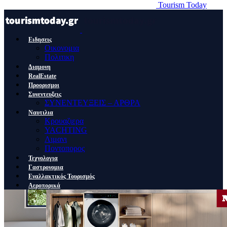
Tourism Today
Ειδησεις
Οικονομια
Πολιτικη
Διαμονη
RealEstate
Προορισμοι
Συνεντευξεις
ΣΥΝΕΝΤΕΥΞΕΙΣ – ΑΡΘΡΑ
Ναυτιλια
Κρουαζιερα
YACHTING
Λιμανι
Ποντοπορος
Τεχνολογια
Γαστρονομια
Εναλλακτικός Τουρισμός
Αεροπορικά