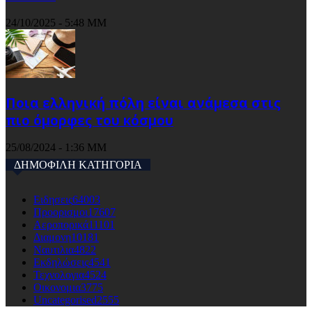
24/10/2025 - 5:48 ΜΜ
Ποια ελληνική πόλη είναι ανάμεσα στις
πιο όμορφες του κόσμου
25/08/2024 - 1:36 ΜΜ
ΔΗΜΟΦΙΛΗ ΚΑΤΗΓΟΡΙΑ
Ειδησεις
64003
Προορισμοι
17607
Αεροπορικά
11101
Διαμονη
10181
Ναυτιλια
4822
Εκδηλώσεις
4541
Τεχνολογια
4524
Οικονομια
3775
Uncategorised
2555