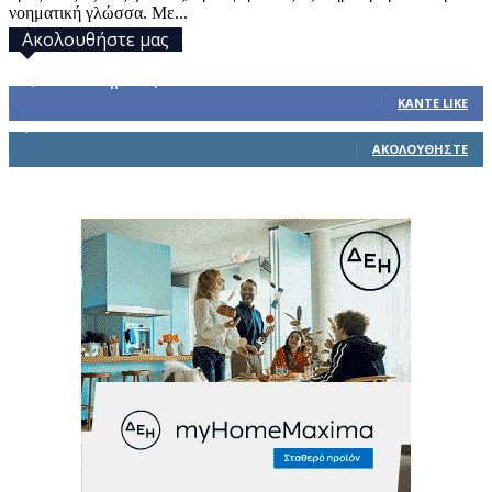
νοηματική γλώσσα. Με...
Ακολουθήστε μας
32,793
Υποστηρικτές
ΚΆΝΤΕ LIKE
1,914
Ακόλουθοι
ΑΚΟΛΟΥΘΉΣΤΕ