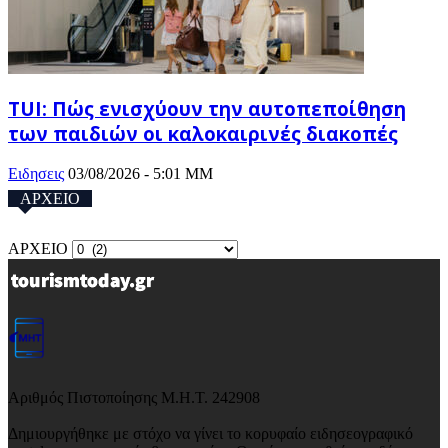
TUI: Πώς ενισχύουν την αυτοπεποίθηση
των παιδιών οι καλοκαιρινές διακοπές
Ειδησεις
03/08/2026 - 5:01 ΜΜ
ΑΡΧΕΙΟ
ΑΡΧΕΙΟ
Αριθμός Πιστοποίησης Μ.Η.Τ. 242908
Δημιουργήθηκε με στόχο να γίνει το κορυφαίο ειδησεογραφικό