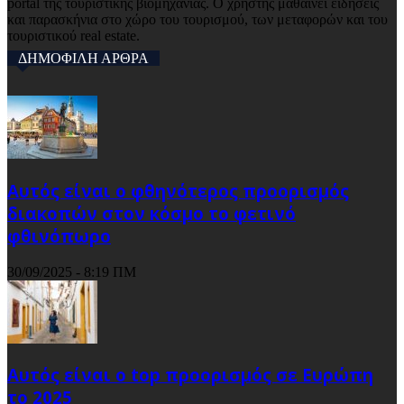
portal της τουριστικής βιομηχανίας. Ο χρήστης μαθαίνει ειδήσεις
και παρασκήνια στο χώρο του τουρισμού, των μεταφορών και του
τουριστικού real estate.
ΔΗΜΟΦΙΛΗ ΑΡΘΡΑ
Αυτός είναι ο φθηνότερος προορισμός
διακοπών στον κόσμο το φετινό
φθινόπωρο
30/09/2025 - 8:19 ΠΜ
Αυτός είναι ο top προορισμός σε Ευρώπη
το 2025