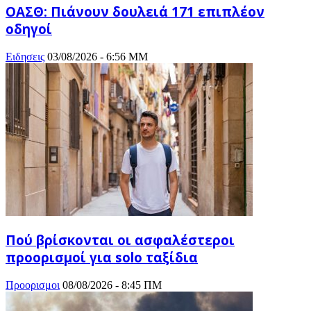
ΟΑΣΘ: Πιάνουν δουλειά 171 επιπλέον
οδηγοί
Ειδησεις
03/08/2026 - 6:56 ΜΜ
Πού βρίσκονται οι ασφαλέστεροι
προορισμοί για solo ταξίδια
Προορισμοι
08/08/2026 - 8:45 ΠΜ