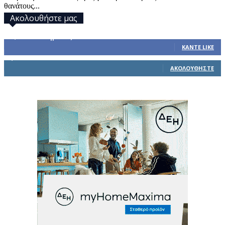
θανάτους...
Ακολουθήστε μας
32,793
Υποστηρικτές
ΚΆΝΤΕ LIKE
1,914
Ακόλουθοι
ΑΚΟΛΟΥΘΉΣΤΕ