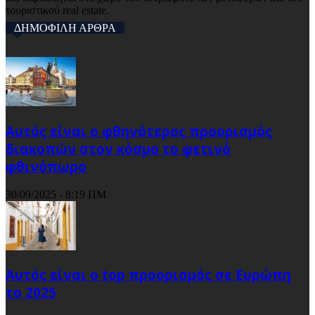
τουριστικού real estate.
ΔΗΜΟΦΙΛΗ ΑΡΘΡΑ
Αυτός είναι ο φθηνότερος προορισμός
διακοπών στον κόσμο το φετινό
φθινόπωρο
30/09/2025 - 8:19 ΠΜ
Αυτός είναι ο top προορισμός σε Ευρώπη
το 2025