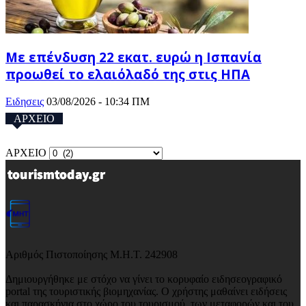
Με επένδυση 22 εκατ. ευρώ η Ισπανία
προωθεί το ελαιόλαδό της στις ΗΠΑ
Ειδησεις
03/08/2026 - 10:34 ΠΜ
ΑΡΧΕΙΟ
ΑΡΧΕΙΟ
Αριθμός Πιστοποίησης Μ.Η.Τ. 242908
Δημιουργήθηκε με στόχο να γίνει το κορυφαίο ειδησεογραφικό
portal της τουριστικής βιομηχανίας. Ο χρήστης μαθαίνει ειδήσεις
και παρασκήνια στο χώρο του τουρισμού, των μεταφορών και του