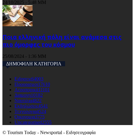
24/10/2025 - 5:48 ΜΜ
Ποια ελληνική πόλη είναι ανάμεσα στις
πιο όμορφες του κόσμου
25/08/2024 - 1:36 ΜΜ
ΔΗΜΟΦΙΛΗ ΚΑΤΗΓΟΡΙΑ
Ειδησεις
64003
Προορισμοι
17610
Αεροπορικά
11101
Διαμονη
10182
Ναυτιλια
4822
Εκδηλώσεις
4541
Τεχνολογια
4524
Οικονομια
3775
Uncategorised
2555
© Tourism Today - Newsportal - Ειδησεογραφία