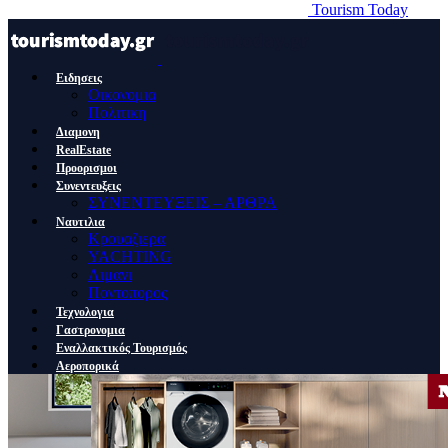
Tourism Today
Ειδησεις
Οικονομια
Πολιτικη
Διαμονη
RealEstate
Προορισμοι
Συνεντευξεις
ΣΥΝΕΝΤΕΥΞΕΙΣ – ΑΡΘΡΑ
Ναυτιλια
Κρουαζιερα
YACHTING
Λιμανι
Ποντοπορος
Τεχνολογια
Γαστρονομια
Εναλλακτικός Τουρισμός
Αεροπορικά