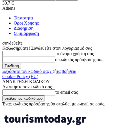
30.7
C
Athens
Ταυτοτητα
Οροι Χρησης
Διαφημιση
Συμμορφωση
συνδεθείτε
Καλωσήρθατε! Συνδεθείτε στον λογαριασμό σας
το όνομα χρήστη σας
ο κωδικός πρόσβασης σας
Ξεχάσατε τον κωδικό σας? ζήτα βοήθεια
Cookie Policy (EU)
ΑΝΑΚΤΗΣΗ ΚΩΔΙΚΟΥ
Ανακτήστε τον κωδικό σας
το email σας
Ένας κωδικός πρόσβασης θα σταλθεί με e-mail σε εσάς.