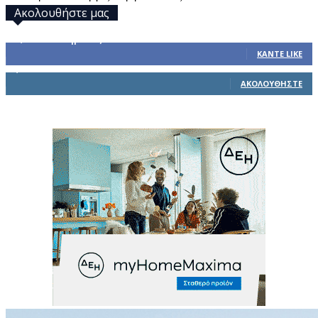
Ακολουθήστε μας
32,793
Υποστηρικτές
ΚΆΝΤΕ LIKE
1,914
Ακόλουθοι
ΑΚΟΛΟΥΘΉΣΤΕ