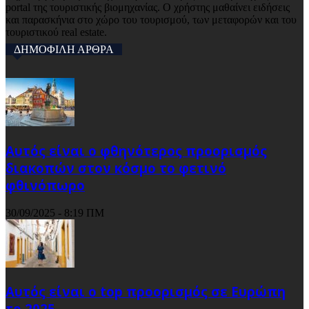
portal της τουριστικής βιομηχανίας. Ο χρήστης μαθαίνει ειδήσεις
και παρασκήνια στο χώρο του τουρισμού, των μεταφορών και του
τουριστικού real estate.
ΔΗΜΟΦΙΛΗ ΑΡΘΡΑ
Αυτός είναι ο φθηνότερος προορισμός
διακοπών στον κόσμο το φετινό
φθινόπωρο
30/09/2025 - 8:19 ΠΜ
Αυτός είναι ο top προορισμός σε Ευρώπη
το 2025