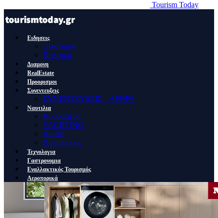
Tourism Today
Ειδησεις
Οικονομια
Πολιτικη
Διαμονη
RealEstate
Προορισμοι
Συνεντευξεις
ΣΥΝΕΝΤΕΥΞΕΙΣ – ΑΡΘΡΑ
Ναυτιλια
Κρουαζιερα
YACHTING
Λιμανι
Ποντοπορος
Τεχνολογια
Γαστρονομια
Εναλλακτικός Τουρισμός
Αεροπορικά