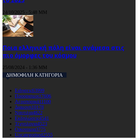
24/10/2025 - 5:48 ΜΜ
Ποια ελληνική πόλη είναι ανάμεσα στις
πιο όμορφες του κόσμου
25/08/2024 - 1:36 ΜΜ
ΔΗΜΟΦΙΛΗ ΚΑΤΗΓΟΡΙΑ
Ειδησεις
63999
Προορισμοι
17606
Αεροπορικά
11100
Διαμονη
10178
Ναυτιλια
4822
Εκδηλώσεις
4541
Τεχνολογια
4523
Οικονομια
3775
Uncategorised
2555