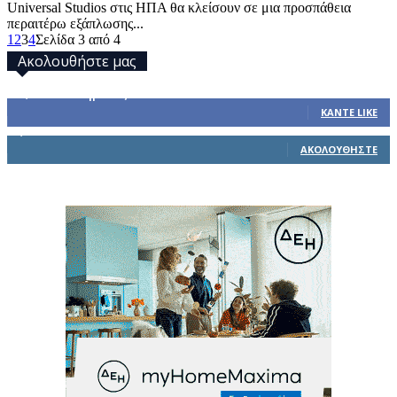
Universal Studios στις ΗΠΑ θα κλείσουν σε μια προσπάθεια
περαιτέρω εξάπλωσης...
1
2
3
4
Σελίδα 3 από 4
Ακολουθήστε μας
32,793
Υποστηρικτές
ΚΆΝΤΕ LIKE
1,914
Ακόλουθοι
ΑΚΟΛΟΥΘΉΣΤΕ