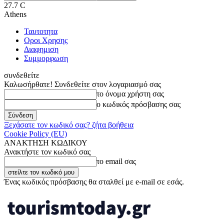
27.7
C
Athens
Ταυτοτητα
Οροι Χρησης
Διαφημιση
Συμμορφωση
συνδεθείτε
Καλωσήρθατε! Συνδεθείτε στον λογαριασμό σας
το όνομα χρήστη σας
ο κωδικός πρόσβασης σας
Ξεχάσατε τον κωδικό σας? ζήτα βοήθεια
Cookie Policy (EU)
ΑΝΑΚΤΗΣΗ ΚΩΔΙΚΟΥ
Ανακτήστε τον κωδικό σας
το email σας
Ένας κωδικός πρόσβασης θα σταλθεί με e-mail σε εσάς.