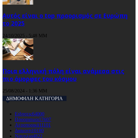
Αυτός είναι ο top προορισμός σε Ευρώπη
το 2025
24/10/2025 - 5:48 ΜΜ
Ποια ελληνική πόλη είναι ανάμεσα στις
πιο όμορφες του κόσμου
25/08/2024 - 1:36 ΜΜ
ΔΗΜΟΦΙΛΗ ΚΑΤΗΓΟΡΙΑ
Ειδησεις
64000
Προορισμοι
17607
Αεροπορικά
11101
Διαμονη
10180
Ναυτιλια
4822