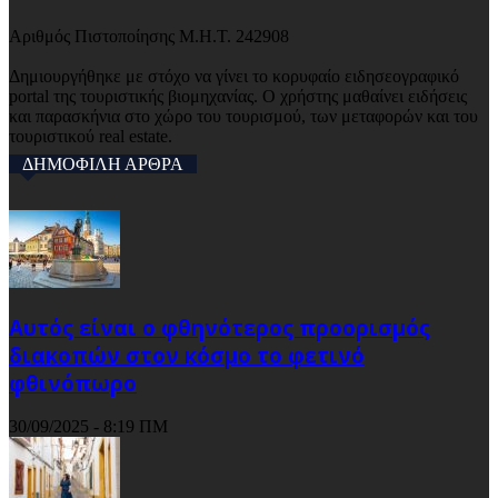
Αριθμός Πιστοποίησης Μ.Η.Τ. 242908
Δημιουργήθηκε με στόχο να γίνει το κορυφαίο ειδησεογραφικό
portal της τουριστικής βιομηχανίας. Ο χρήστης μαθαίνει ειδήσεις
και παρασκήνια στο χώρο του τουρισμού, των μεταφορών και του
τουριστικού real estate.
ΔΗΜΟΦΙΛΗ ΑΡΘΡΑ
Αυτός είναι ο φθηνότερος προορισμός
διακοπών στον κόσμο το φετινό
φθινόπωρο
30/09/2025 - 8:19 ΠΜ