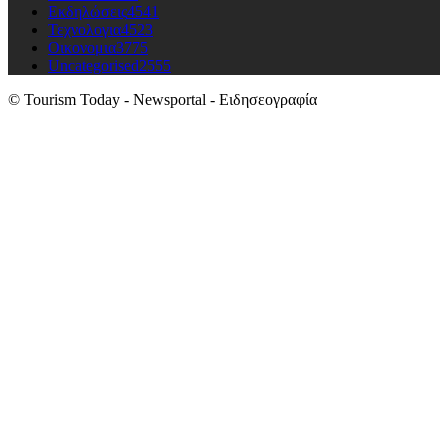
Εκδηλώσεις
4541
Τεχνολογια
4523
Οικονομια
3775
Uncategorised
2555
© Tourism Today - Newsportal - Ειδησεογραφία