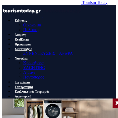
Tourism Today
Ειδησεις
Οικονομια
Πολιτικη
Διαμονη
RealEstate
Προορισμοι
Συνεντευξεις
ΣΥΝΕΝΤΕΥΞΕΙΣ – ΑΡΘΡΑ
Ναυτιλια
Κρουαζιερα
YACHTING
Λιμανι
Ποντοπορος
Τεχνολογια
Γαστρονομια
Εναλλακτικός Τουρισμός
Αεροπορικά