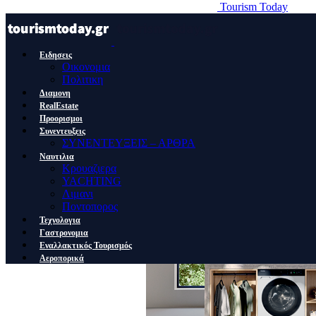
Tourism Today
Ειδησεις
Οικονομια
Πολιτικη
Διαμονη
RealEstate
Προορισμοι
Συνεντευξεις
ΣΥΝΕΝΤΕΥΞΕΙΣ – ΑΡΘΡΑ
Ναυτιλια
Κρουαζιερα
YACHTING
Λιμανι
Ποντοπορος
Τεχνολογια
Γαστρονομια
Εναλλακτικός Τουρισμός
Αεροπορικά