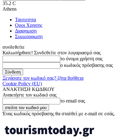
35.2
C
Athens
Ταυτοτητα
Οροι Χρησης
Διαφημιση
Συμμορφωση
συνδεθείτε
Καλωσήρθατε! Συνδεθείτε στον λογαριασμό σας
το όνομα χρήστη σας
ο κωδικός πρόσβασης σας
Ξεχάσατε τον κωδικό σας? ζήτα βοήθεια
Cookie Policy (EU)
ΑΝΑΚΤΗΣΗ ΚΩΔΙΚΟΥ
Ανακτήστε τον κωδικό σας
το email σας
Ένας κωδικός πρόσβασης θα σταλθεί με e-mail σε εσάς.