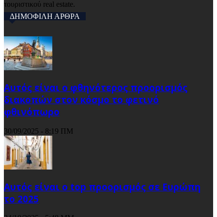
τουριστικού real estate.
ΔΗΜΟΦΙΛΗ ΑΡΘΡΑ
Αυτός είναι ο φθηνότερος προορισμός
διακοπών στον κόσμο το φετινό
φθινόπωρο
30/09/2025 - 8:19 ΠΜ
Αυτός είναι ο top προορισμός σε Ευρώπη
το 2025