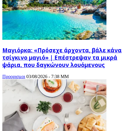
Μαγιόρκα: «Πρόσεχε άρχοντα, βάλε κάνα
τσίγκινο μαγιό» | Επέστρεψαν τα μικρά
ψάρια, που δαγκώνουν λουόμενους
Προορισμοι
03/08/2026 - 7:38 ΜΜ