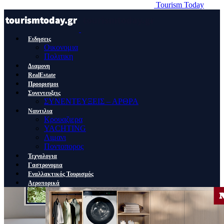
Tourism Today
Ειδησεις
Οικονομια
Πολιτικη
Διαμονη
RealEstate
Προορισμοι
Συνεντευξεις
ΣΥΝΕΝΤΕΥΞΕΙΣ – ΑΡΘΡΑ
Ναυτιλια
Κρουαζιερα
YACHTING
Λιμανι
Ποντοπορος
Τεχνολογια
Γαστρονομια
Εναλλακτικός Τουρισμός
Αεροπορικά