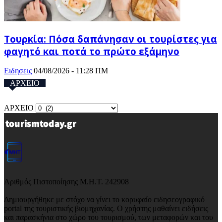
Τουρκία: Πόσα δαπάνησαν οι τουρίστες για
φαγητό και ποτά το πρώτο εξάμηνο
Ειδησεις
04/08/2026 - 11:28 ΠΜ
ΑΡΧΕΙΟ
ΑΡΧΕΙΟ
Αριθμός Πιστοποίησης Μ.Η.Τ. 242908
Δημιουργήθηκε με στόχο να γίνει το κορυφαίο ειδησεογραφικό
portal της τουριστικής βιομηχανίας. Ο χρήστης μαθαίνει ειδήσεις
και παρασκήνια στο χώρο του τουρισμού, των μεταφορών και του