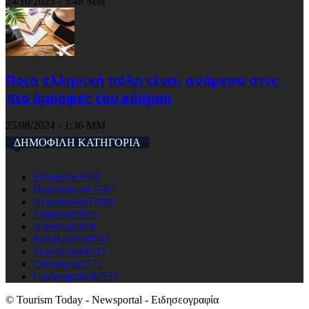
24/10/2025 - 5:48 ΜΜ
Ποια ελληνική πόλη είναι ανάμεσα στις
πιο όμορφες του κόσμου
25/08/2024 - 1:36 ΜΜ
ΔΗΜΟΦΙΛΗ ΚΑΤΗΓΟΡΙΑ
Ειδησεις
63949
Προορισμοι
17597
Αεροπορικά
11081
Διαμονη
10165
Ναυτιλια
4818
Εκδηλώσεις
4541
Τεχνολογια
4523
Οικονομια
3772
Uncategorised
2555
© Tourism Today - Newsportal - Ειδησεογραφία