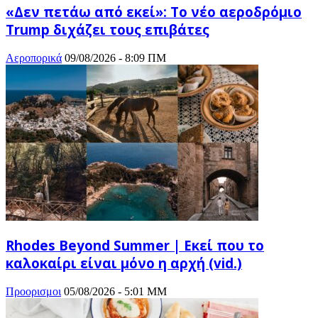
«Δεν πετάω από εκεί»: Το νέο αεροδρόμιο
Trump διχάζει τους επιβάτες
Αεροπορικά
09/08/2026 - 8:09 ΠΜ
Rhodes Beyond Summer | Εκεί που το
καλοκαίρι είναι μόνο η αρχή (vid.)
Προορισμοι
05/08/2026 - 5:01 ΜΜ