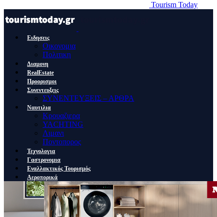
Tourism Today
Ειδησεις
Οικονομια
Πολιτικη
Διαμονη
RealEstate
Προορισμοι
Συνεντευξεις
ΣΥΝΕΝΤΕΥΞΕΙΣ – ΑΡΘΡΑ
Ναυτιλια
Κρουαζιερα
YACHTING
Λιμανι
Ποντοπορος
Τεχνολογια
Γαστρονομια
Εναλλακτικός Τουρισμός
Αεροπορικά