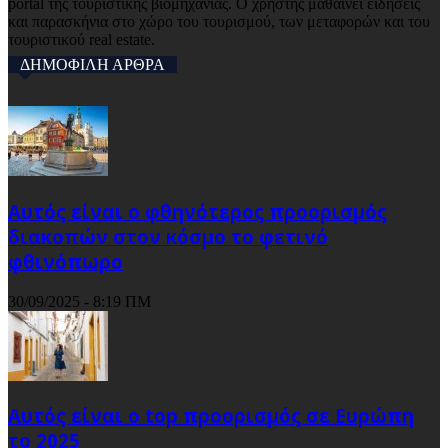
portal της τουριστικής βιομηχανίας. Ο χρήστης μαθαίνει ειδήσεις
και παρασκήνια στο χώρο του τουρισμού, των μεταφορών και του
τουριστικού real estate.
ΔΗΜΟΦΙΛΗ ΑΡΘΡΑ
Αυτός είναι ο φθηνότερος προορισμός
διακοπών στον κόσμο το φετινό
φθινόπωρο
30/09/2025 - 8:19 ΠΜ
Αυτός είναι ο top προορισμός σε Ευρώπη
το 2025