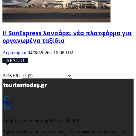
Η SunExpress λανσάρει νέα πλατφόρμα για
οργανωμένα ταξίδια
Αεροπορικά
04/08/2026 - 10:08 ΠΜ
ΑΡΧΕΙΟ
ΑΡΧΕΙΟ
Αριθμός Πιστοποίησης Μ.Η.Τ. 242908
Δημιουργήθηκε με στόχο να γίνει το κορυφαίο ειδησεογραφικό