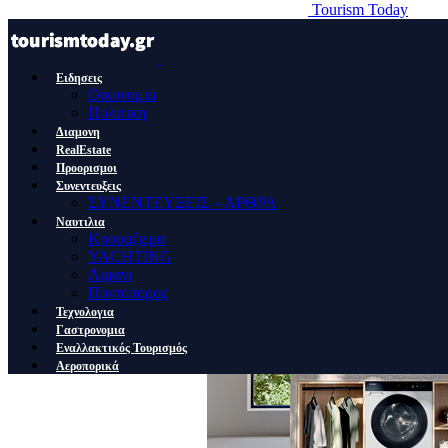
Tourism Today
Ειδησεις
Οικονομια
Πολιτικη
Διαμονη
RealEstate
Προορισμοι
Συνεντευξεις
ΣΥΝΕΝΤΕΥΞΕΙΣ – ΑΡΘΡΑ
Ναυτιλια
Κρουαζιερα
YACHTING
Λιμανι
Ποντοπορος
Τεχνολογια
Γαστρονομια
Εναλλακτικός Τουρισμός
Αεροπορικά