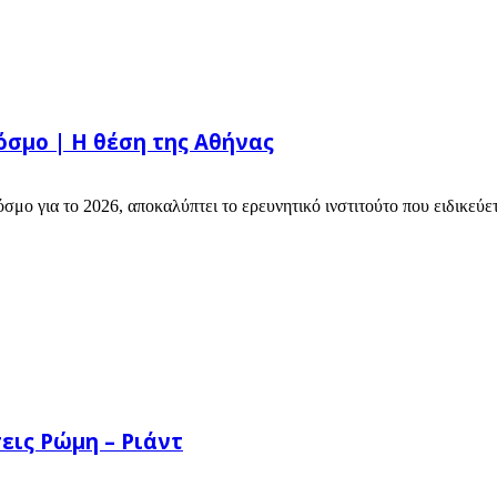
κόσμο | Η θέση της Αθήνας
σμο για το 2026, αποκαλύπτει το ερευνητικό ινστιτούτο που ειδικεύε
εις Ρώμη – Ριάντ