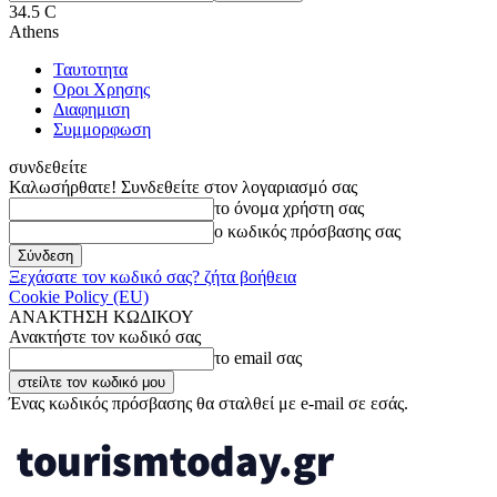
34.5
C
Athens
Ταυτοτητα
Οροι Χρησης
Διαφημιση
Συμμορφωση
συνδεθείτε
Καλωσήρθατε! Συνδεθείτε στον λογαριασμό σας
το όνομα χρήστη σας
ο κωδικός πρόσβασης σας
Ξεχάσατε τον κωδικό σας? ζήτα βοήθεια
Cookie Policy (EU)
ΑΝΑΚΤΗΣΗ ΚΩΔΙΚΟΥ
Ανακτήστε τον κωδικό σας
το email σας
Ένας κωδικός πρόσβασης θα σταλθεί με e-mail σε εσάς.