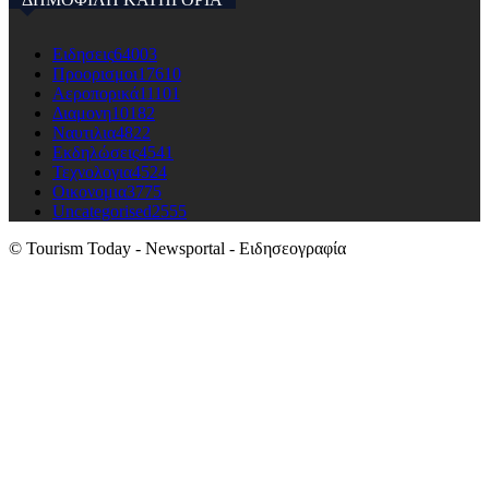
Ειδησεις
64003
Προορισμοι
17610
Αεροπορικά
11101
Διαμονη
10182
Ναυτιλια
4822
Εκδηλώσεις
4541
Τεχνολογια
4524
Οικονομια
3775
Uncategorised
2555
© Tourism Today - Newsportal - Ειδησεογραφία