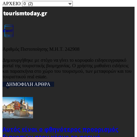
ΑΡΧΕΙΟ
Αριθμός Πιστοποίησης Μ.Η.Τ. 242908
Δημιουργήθηκε με στόχο να γίνει το κορυφαίο ειδησεογραφικό
portal της τουριστικής βιομηχανίας. Ο χρήστης μαθαίνει ειδήσεις
και παρασκήνια στο χώρο του τουρισμού, των μεταφορών και του
τουριστικού real estate.
ΔΗΜΟΦΙΛΗ ΑΡΘΡΑ
Αυτός είναι ο φθηνότερος προορισμός
διακοπών στον κόσμο το φετινό