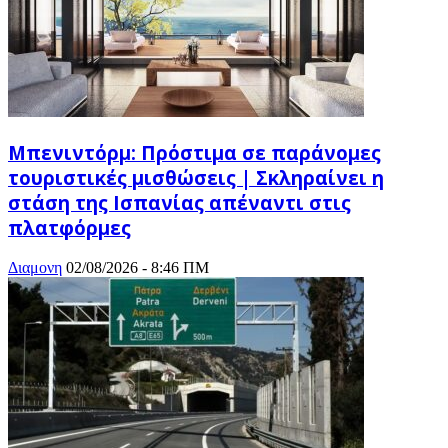
Μπενιντόρμ: Πρόστιμα σε παράνομες
τουριστικές μισθώσεις | Σκληραίνει η
στάση της Ισπανίας απέναντι στις
πλατφόρμες
Διαμονη
02/08/2026 - 8:46 ΠΜ