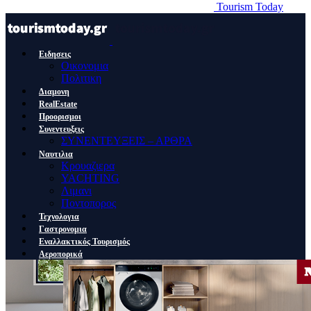
Tourism Today
Ειδησεις
Οικονομια
Πολιτικη
Διαμονη
RealEstate
Προορισμοι
Συνεντευξεις
ΣΥΝΕΝΤΕΥΞΕΙΣ – ΑΡΘΡΑ
Ναυτιλια
Κρουαζιερα
YACHTING
Λιμανι
Ποντοπορος
Τεχνολογια
Γαστρονομια
Εναλλακτικός Τουρισμός
Αεροπορικά