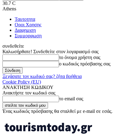
30.7
C
Athens
Ταυτοτητα
Οροι Χρησης
Διαφημιση
Συμμορφωση
συνδεθείτε
Καλωσήρθατε! Συνδεθείτε στον λογαριασμό σας
το όνομα χρήστη σας
ο κωδικός πρόσβασης σας
Ξεχάσατε τον κωδικό σας? ζήτα βοήθεια
Cookie Policy (EU)
ΑΝΑΚΤΗΣΗ ΚΩΔΙΚΟΥ
Ανακτήστε τον κωδικό σας
το email σας
Ένας κωδικός πρόσβασης θα σταλθεί με e-mail σε εσάς.