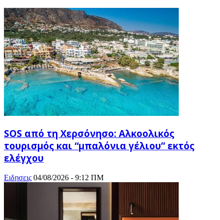
SOS από τη Χερσόνησο: Αλκοολικός
τουρισμός και “μπαλόνια γέλιου” εκτός
ελέγχου
Ειδησεις
04/08/2026 - 9:12 ΠΜ