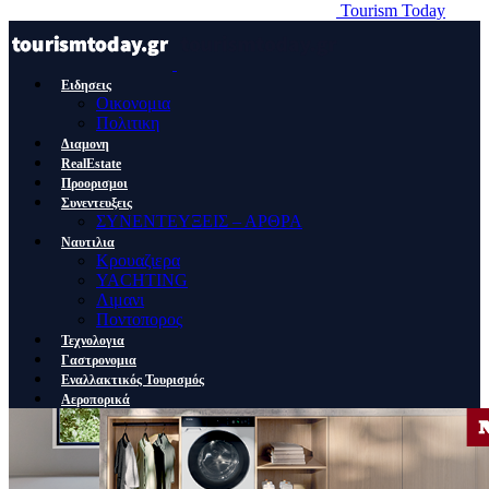
Tourism Today
Ειδησεις
Οικονομια
Πολιτικη
Διαμονη
RealEstate
Προορισμοι
Συνεντευξεις
ΣΥΝΕΝΤΕΥΞΕΙΣ – ΑΡΘΡΑ
Ναυτιλια
Κρουαζιερα
YACHTING
Λιμανι
Ποντοπορος
Τεχνολογια
Γαστρονομια
Εναλλακτικός Τουρισμός
Αεροπορικά