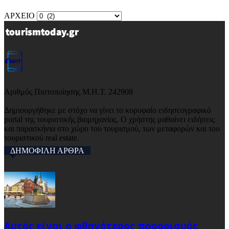
ΑΡΧΕΙΟ
Αριθμός Πιστοποίησης Μ.Η.Τ. 242908
Δημιουργήθηκε με στόχο να γίνει το κορυφαίο ειδησεογραφικό
portal της τουριστικής βιομηχανίας. Ο χρήστης μαθαίνει ειδήσεις
και παρασκήνια στο χώρο του τουρισμού, των μεταφορών και του
τουριστικού real estate.
ΔΗΜΟΦΙΛΗ ΑΡΘΡΑ
Αυτός είναι ο φθηνότερος προορισμός