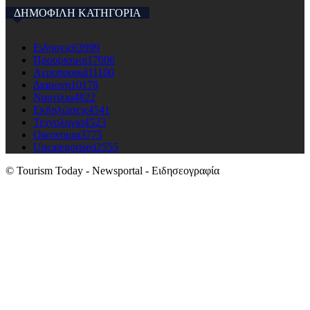
ΔΗΜΟΦΙΛΗ ΚΑΤΗΓΟΡΙΑ
Ειδησεις
63999
Προορισμοι
17606
Αεροπορικά
11100
Διαμονη
10178
Ναυτιλια
4822
Εκδηλώσεις
4541
Τεχνολογια
4523
Οικονομια
3775
Uncategorised
2555
© Tourism Today - Newsportal - Ειδησεογραφία