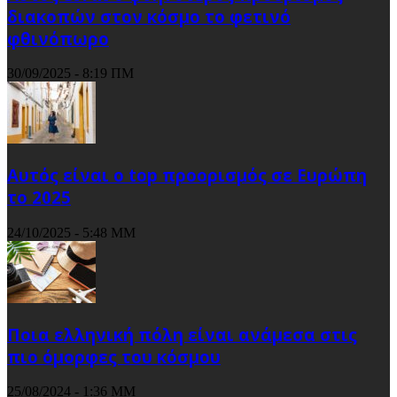
διακοπών στον κόσμο το φετινό
φθινόπωρο
30/09/2025 - 8:19 ΠΜ
Αυτός είναι ο top προορισμός σε Ευρώπη
το 2025
24/10/2025 - 5:48 ΜΜ
Ποια ελληνική πόλη είναι ανάμεσα στις
πιο όμορφες του κόσμου
25/08/2024 - 1:36 ΜΜ