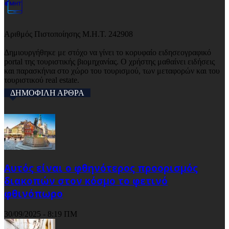
Αριθμός Πιστοποίησης Μ.Η.Τ. 242908
Δημιουργήθηκε με στόχο να γίνει το κορυφαίο ειδησεογραφικό
portal της τουριστικής βιομηχανίας. Ο χρήστης μαθαίνει ειδήσεις
και παρασκήνια στο χώρο του τουρισμού, των μεταφορών και του
τουριστικού real estate.
ΔΗΜΟΦΙΛΗ ΑΡΘΡΑ
Αυτός είναι ο φθηνότερος προορισμός
διακοπών στον κόσμο το φετινό
φθινόπωρο
30/09/2025 - 8:19 ΠΜ