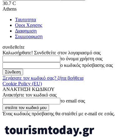
30.7
C
Athens
Ταυτοτητα
Οροι Χρησης
Διαφημιση
Συμμορφωση
συνδεθείτε
Καλωσήρθατε! Συνδεθείτε στον λογαριασμό σας
το όνομα χρήστη σας
ο κωδικός πρόσβασης σας
Ξεχάσατε τον κωδικό σας? ζήτα βοήθεια
Cookie Policy (EU)
ΑΝΑΚΤΗΣΗ ΚΩΔΙΚΟΥ
Ανακτήστε τον κωδικό σας
το email σας
Ένας κωδικός πρόσβασης θα σταλθεί με e-mail σε εσάς.