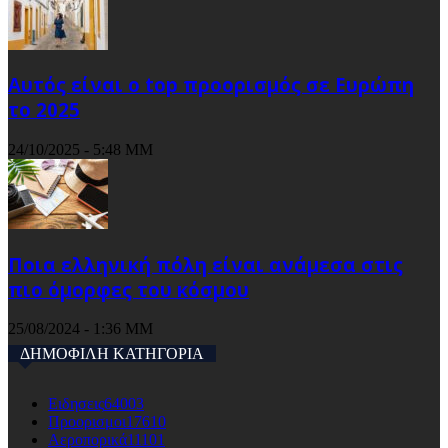
Αυτός είναι ο top προορισμός σε Ευρώπη
το 2025
24/10/2025 - 5:48 ΜΜ
Ποια ελληνική πόλη είναι ανάμεσα στις
πιο όμορφες του κόσμου
25/08/2024 - 1:36 ΜΜ
ΔΗΜΟΦΙΛΗ ΚΑΤΗΓΟΡΙΑ
Ειδησεις
64003
Προορισμοι
17610
Αεροπορικά
11101