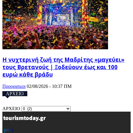
Η νυχτερινή ζωή της Μαδρίτης «μαγεύει»
τους Βρετανούς | Ξοδεύουν έως και 100
ευρώ κάθε βράδυ
Προορισμοι
02/08/2026 - 10:37 ΠΜ
ΑΡΧΕΙΟ
ΑΡΧΕΙΟ