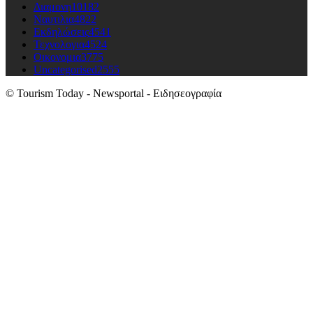
Διαμονη
10182
Ναυτιλια
4822
Εκδηλώσεις
4541
Τεχνολογια
4524
Οικονομια
3775
Uncategorised
2555
© Tourism Today - Newsportal - Ειδησεογραφία