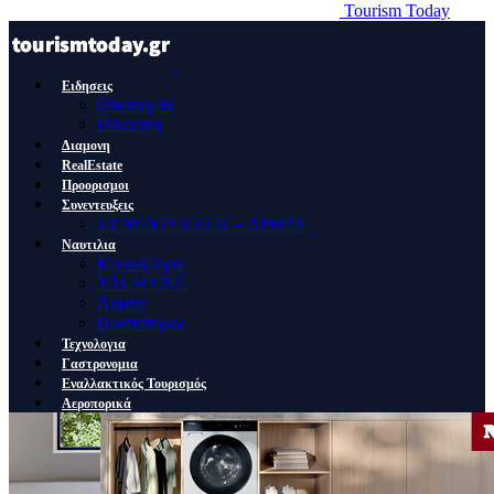
Tourism Today
Ειδησεις
Οικονομια
Πολιτικη
Διαμονη
RealEstate
Προορισμοι
Συνεντευξεις
ΣΥΝΕΝΤΕΥΞΕΙΣ – ΑΡΘΡΑ
Ναυτιλια
Κρουαζιερα
YACHTING
Λιμανι
Ποντοπορος
Τεχνολογια
Γαστρονομια
Εναλλακτικός Τουρισμός
Αεροπορικά