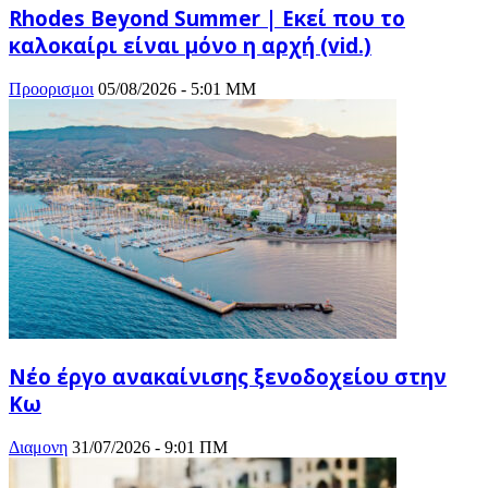
Rhodes Beyond Summer | Εκεί που το
καλοκαίρι είναι μόνο η αρχή (vid.)
Προορισμοι
05/08/2026 - 5:01 ΜΜ
Νέο έργο ανακαίνισης ξενοδοχείου στην
Κω
Διαμονη
31/07/2026 - 9:01 ΠΜ