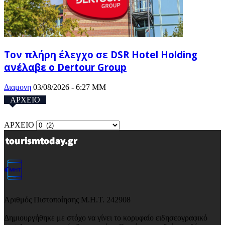
Τον πλήρη έλεγχο σε DSR Hotel Holding
ανέλαβε ο Dertour Group
Διαμονη
03/08/2026 - 6:27 ΜΜ
ΑΡΧΕΙΟ
ΑΡΧΕΙΟ
Αριθμός Πιστοποίησης Μ.Η.Τ. 242908
Δημιουργήθηκε με στόχο να γίνει το κορυφαίο ειδησεογραφικό