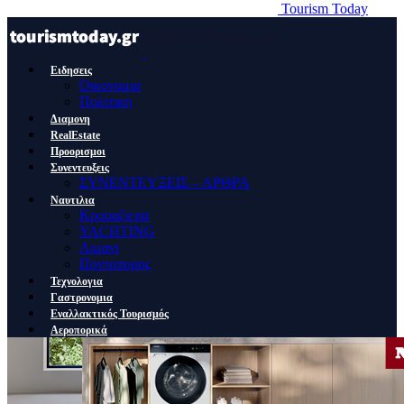
Tourism Today
Ειδησεις
Οικονομια
Πολιτικη
Διαμονη
RealEstate
Προορισμοι
Συνεντευξεις
ΣΥΝΕΝΤΕΥΞΕΙΣ – ΑΡΘΡΑ
Ναυτιλια
Κρουαζιερα
YACHTING
Λιμανι
Ποντοπορος
Τεχνολογια
Γαστρονομια
Εναλλακτικός Τουρισμός
Αεροπορικά