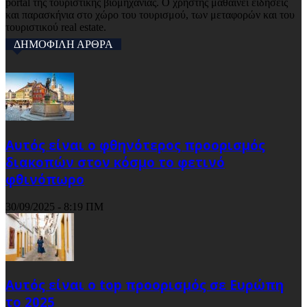
portal της τουριστικής βιομηχανίας. Ο χρήστης μαθαίνει ειδήσεις
και παρασκήνια στο χώρο του τουρισμού, των μεταφορών και του
τουριστικού real estate.
ΔΗΜΟΦΙΛΗ ΑΡΘΡΑ
Αυτός είναι ο φθηνότερος προορισμός
διακοπών στον κόσμο το φετινό
φθινόπωρο
30/09/2025 - 8:19 ΠΜ
Αυτός είναι ο top προορισμός σε Ευρώπη
το 2025