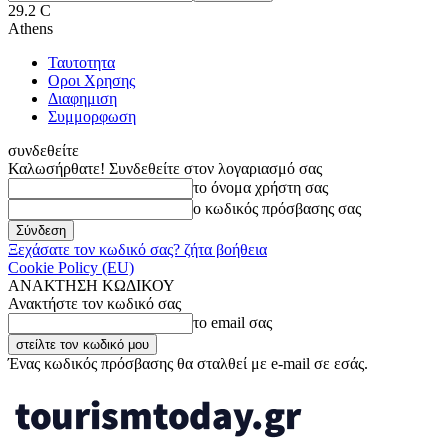
29.2
C
Athens
Ταυτοτητα
Οροι Χρησης
Διαφημιση
Συμμορφωση
συνδεθείτε
Καλωσήρθατε! Συνδεθείτε στον λογαριασμό σας
το όνομα χρήστη σας
ο κωδικός πρόσβασης σας
Ξεχάσατε τον κωδικό σας? ζήτα βοήθεια
Cookie Policy (EU)
ΑΝΑΚΤΗΣΗ ΚΩΔΙΚΟΥ
Ανακτήστε τον κωδικό σας
το email σας
Ένας κωδικός πρόσβασης θα σταλθεί με e-mail σε εσάς.