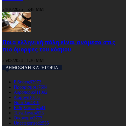
24/10/2025 - 5:48 ΜΜ
Ποια ελληνική πόλη είναι ανάμεσα στις
πιο όμορφες του κόσμου
25/08/2024 - 1:36 ΜΜ
ΔΗΜΟΦΙΛΗ ΚΑΤΗΓΟΡΙΑ
Ειδησεις
63972
Προορισμοι
17604
Αεροπορικά
11092
Διαμονη
10173
Ναυτιλια
4819
Εκδηλώσεις
4541
Τεχνολογια
4523
Οικονομια
3773
Uncategorised
2555