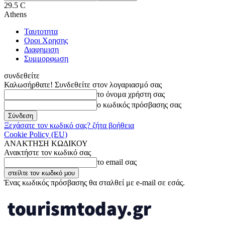
29.5
C
Athens
Ταυτοτητα
Οροι Χρησης
Διαφημιση
Συμμορφωση
συνδεθείτε
Καλωσήρθατε! Συνδεθείτε στον λογαριασμό σας
το όνομα χρήστη σας
ο κωδικός πρόσβασης σας
Ξεχάσατε τον κωδικό σας? ζήτα βοήθεια
Cookie Policy (EU)
ΑΝΑΚΤΗΣΗ ΚΩΔΙΚΟΥ
Ανακτήστε τον κωδικό σας
το email σας
Ένας κωδικός πρόσβασης θα σταλθεί με e-mail σε εσάς.