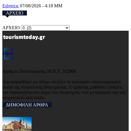
Ειδησεις
07/08/2026 - 4:18 ΜΜ
ΑΡΧΕΙΟ
ΑΡΧΕΙΟ
Αριθμός Πιστοποίησης Μ.Η.Τ. 242908
Δημιουργήθηκε με στόχο να γίνει το κορυφαίο ειδησεογραφικό
portal της τουριστικής βιομηχανίας. Ο χρήστης μαθαίνει ειδήσεις
και παρασκήνια στο χώρο του τουρισμού, των μεταφορών και του
τουριστικού real estate.
ΔΗΜΟΦΙΛΗ ΑΡΘΡΑ