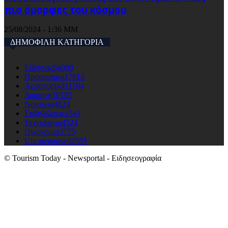
πιο όμορφες του κόσμου
25/08/2024 - 1:36 ΜΜ
ΔΗΜΟΦΙΛΗ ΚΑΤΗΓΟΡΙΑ
Ειδησεις
64009
Προορισμοι
17614
Αεροπορικά
11104
Διαμονη
10185
Ναυτιλια
4824
Εκδηλώσεις
4541
Τεχνολογια
4524
Οικονομια
3775
Uncategorised
2555
© Tourism Today - Newsportal - Ειδησεογραφία