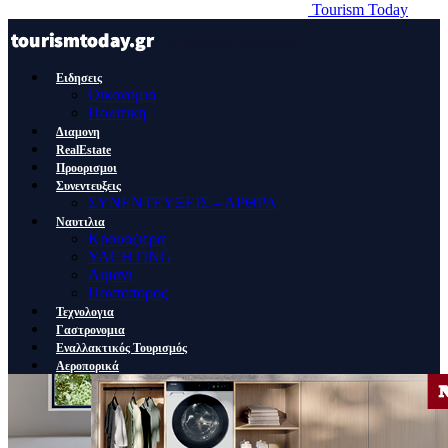
Tourism Today
Ειδησεις
Οικονομια
Πολιτικη
Διαμονη
RealEstate
Προορισμοι
Συνεντευξεις
ΣΥΝΕΝΤΕΥΞΕΙΣ – ΑΡΘΡΑ
Ναυτιλια
Κρουαζιερα
YACHTING
Λιμανι
Ποντοπορος
Τεχνολογια
Γαστρονομια
Εναλλακτικός Τουρισμός
Αεροπορικά