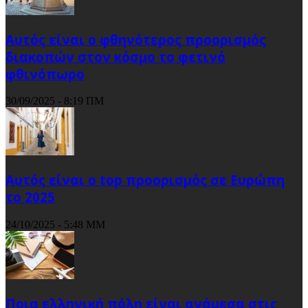
Αυτός είναι ο φθηνότερος προορισμός
διακοπών στον κόσμο το φετινό
φθινόπωρο
30/09/2025 - 8:19 ΠΜ
Αυτός είναι ο top προορισμός σε Ευρώπη
το 2025
24/10/2025 - 5:48 ΜΜ
Ποια ελληνική πόλη είναι ανάμεσα στις