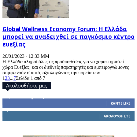
Global Wellness Economy Forum: Η Ελλάδα
μπορεί να αναδειχθεί σε παγκόσμιο κέντρο
ευεξίας
26/01/2023 - 12:33 ΜΜ
Η Ελλάδα πληροί όλες τις προϋποθέσεις για να χαρακτηριστεί
χώρα Ευεξίας, και οι διεθνείς παρατηρητές και εμπειρογνώμονες
συμφωνούν σ αυτό, αξιολογώντας την πορεία των...
1
2
3
...
7
Σελίδα 1 από 7
Ακολουθήστε μας
32,793
Υποστηρικτές
ΚΆΝΤΕ LIKE
1,914
Ακόλουθοι
ΑΚΟΛΟΥΘΉΣΤΕ