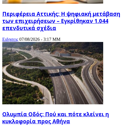
Περιφέρεια Αττικής: H ψηφιακή μετάβαση
των επιχειρήσεων – Εγκρίθηκαν 1.044
επενδυτικά σχέδια
Ειδησεις
07/08/2026 - 3:17 ΜΜ
Ολυμπία Οδός: Πού και πότε κλείνει η
κυκλοφορία προς Αθήνα