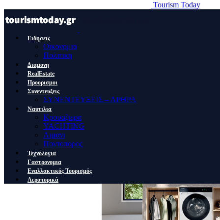
Tourism Today
Ειδησεις
Οικονομια
Πολιτικη
Διαμονη
RealEstate
Προορισμοι
Συνεντευξεις
ΣΥΝΕΝΤΕΥΞΕΙΣ – ΑΡΘΡΑ
Ναυτιλια
Κρουαζιερα
YACHTING
Λιμανι
Ποντοπορος
Τεχνολογια
Γαστρονομια
Εναλλακτικός Τουρισμός
Αεροπορικά