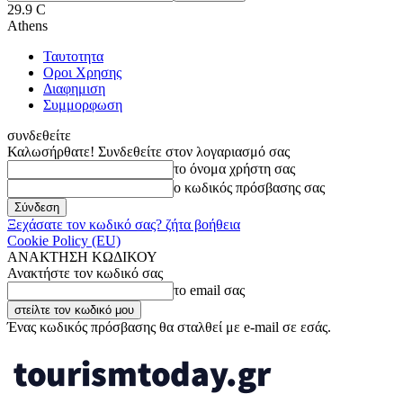
29.9
C
Athens
Ταυτοτητα
Οροι Χρησης
Διαφημιση
Συμμορφωση
συνδεθείτε
Καλωσήρθατε! Συνδεθείτε στον λογαριασμό σας
το όνομα χρήστη σας
ο κωδικός πρόσβασης σας
Ξεχάσατε τον κωδικό σας? ζήτα βοήθεια
Cookie Policy (EU)
ΑΝΑΚΤΗΣΗ ΚΩΔΙΚΟΥ
Ανακτήστε τον κωδικό σας
το email σας
Ένας κωδικός πρόσβασης θα σταλθεί με e-mail σε εσάς.