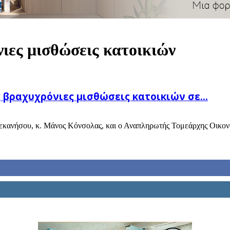
νιες μισθώσεις κατοικιών
ς βραχυχρόνιες μισθώσεις κατοικιών σε...
κανήσου, κ. Μάνος Κόνσολας, και ο Αναπληρωτής Τομεάρχης Οικονομ