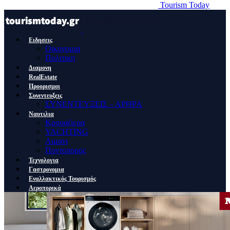
Tourism Today
Ειδησεις
Οικονομια
Πολιτικη
Διαμονη
RealEstate
Προορισμοι
Συνεντευξεις
ΣΥΝΕΝΤΕΥΞΕΙΣ – ΑΡΘΡΑ
Ναυτιλια
Κρουαζιερα
YACHTING
Λιμανι
Ποντοπορος
Τεχνολογια
Γαστρονομια
Εναλλακτικός Τουρισμός
Αεροπορικά