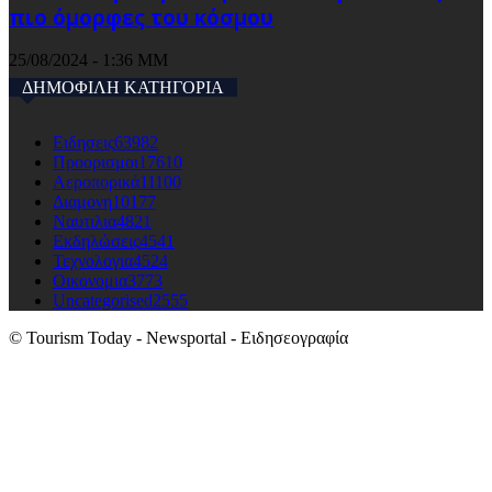
πιο όμορφες του κόσμου
25/08/2024 - 1:36 ΜΜ
ΔΗΜΟΦΙΛΗ ΚΑΤΗΓΟΡΙΑ
Ειδησεις
63982
Προορισμοι
17610
Αεροπορικά
11100
Διαμονη
10177
Ναυτιλια
4821
Εκδηλώσεις
4541
Τεχνολογια
4524
Οικονομια
3773
Uncategorised
2555
© Tourism Today - Newsportal - Ειδησεογραφία