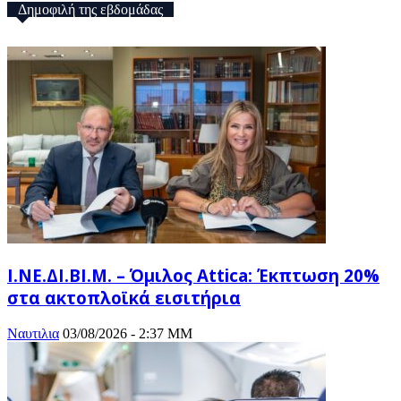
Δημοφιλή της εβδομάδας
Ι.ΝΕ.ΔΙ.ΒΙ.Μ. – Όμιλος Attica: Έκπτωση 20%
στα ακτοπλοϊκά εισιτήρια
Ναυτιλια
03/08/2026 - 2:37 ΜΜ