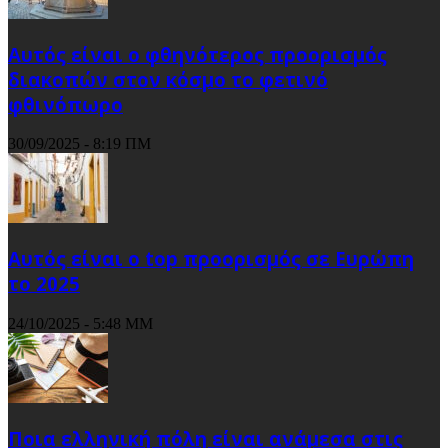
Αυτός είναι ο φθηνότερος προορισμός
διακοπών στον κόσμο το φετινό
φθινόπωρο
30/09/2025 - 8:19 ΠΜ
Αυτός είναι ο top προορισμός σε Ευρώπη
το 2025
24/10/2025 - 5:48 ΜΜ
Ποια ελληνική πόλη είναι ανάμεσα στις