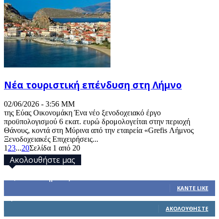
Νέα τουριστική επένδυση στη Λήμνο
02/06/2026 - 3:56 ΜΜ
της Εύας Οικονομάκη Ένα νέο ξενοδοχειακό έργο
προϋπολογισμού 6 εκατ. ευρώ δρομολογείται στην περιοχή
Θάνους, κοντά στη Μύρινα από την εταιρεία «Grefis Λήμνος
Ξενοδοχειακές Επιχειρήσεις...
1
2
3
...
20
Σελίδα 1 από 20
Ακολουθήστε μας
32,793
Υποστηρικτές
ΚΆΝΤΕ LIKE
1,914
Ακόλουθοι
ΑΚΟΛΟΥΘΉΣΤΕ