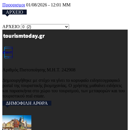
Προορισμοι
01/08/2026 - 12:01 ΜΜ
ΑΡΧΕΙΟ
ΑΡΧΕΙΟ
Αριθμός Πιστοποίησης Μ.Η.Τ. 242908
Δημιουργήθηκε με στόχο να γίνει το κορυφαίο ειδησεογραφικό
portal της τουριστικής βιομηχανίας. Ο χρήστης μαθαίνει ειδήσεις
και παρασκήνια στο χώρο του τουρισμού, των μεταφορών και του
τουριστικού real estate.
ΔΗΜΟΦΙΛΗ ΑΡΘΡΑ