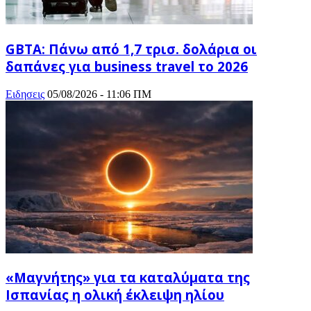
GBTA: Πάνω από 1,7 τρισ. δολάρια οι
δαπάνες για business travel το 2026
Ειδησεις
05/08/2026 - 11:06 ΠΜ
«Μαγνήτης» για τα καταλύματα της
Ισπανίας η ολική έκλειψη ηλίου