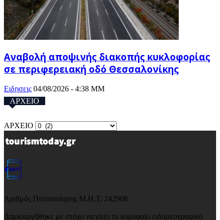
Αναβολή αποψινής διακοπής κυκλοφορίας
σε περιφερειακή οδό Θεσσαλονίκης
Ειδησεις
04/08/2026 - 4:38 ΜΜ
ΑΡΧΕΙΟ
ΑΡΧΕΙΟ
Αριθμός Πιστοποίησης Μ.Η.Τ. 242908
Δημιουργήθηκε με στόχο να γίνει το κορυφαίο ειδησεογραφικό