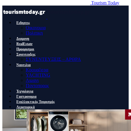
Tourism Today
Ειδησεις
Οικονομια
Πολιτικη
Διαμονη
RealEstate
Προορισμοι
Συνεντευξεις
ΣΥΝΕΝΤΕΥΞΕΙΣ – ΑΡΘΡΑ
Ναυτιλια
Κρουαζιερα
YACHTING
Λιμανι
Ποντοπορος
Τεχνολογια
Γαστρονομια
Εναλλακτικός Τουρισμός
Αεροπορικά