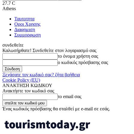
27.7
C
Athens
Ταυτοτητα
Οροι Χρησης
Διαφημιση
Συμμορφωση
συνδεθείτε
Καλωσήρθατε! Συνδεθείτε στον λογαριασμό σας
το όνομα χρήστη σας
ο κωδικός πρόσβασης σας
Ξεχάσατε τον κωδικό σας? ζήτα βοήθεια
Cookie Policy (EU)
ΑΝΑΚΤΗΣΗ ΚΩΔΙΚΟΥ
Ανακτήστε τον κωδικό σας
το email σας
Ένας κωδικός πρόσβασης θα σταλθεί με e-mail σε εσάς.