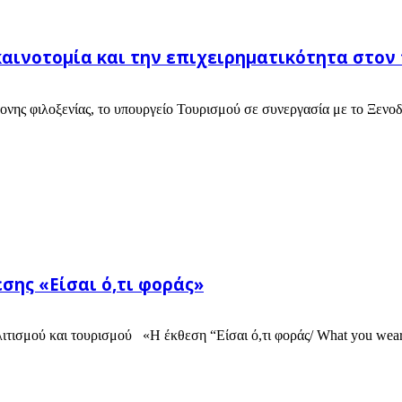
καινοτομία και την επιχειρηματικότητα στον
νης φιλοξενίας, το υπουργείο Τουρισμού σε συνεργασία με το Ξενο
σης «Είσαι ό,τι φοράς»
τισμού και τουρισμού «Η έκθεση “Είσαι ό,τι φοράς/ What you wear i