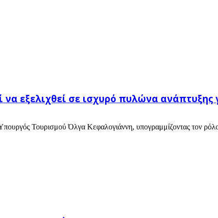
ί να εξελιχθεί σε ισχυρό πυλώνα ανάπτυξης 
η Υπουργός Τουρισμού Όλγα Κεφαλογιάννη, υπογραμμίζοντας τον ρόλο