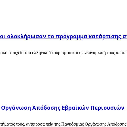
οι ολοκλήρωσαν το πρόγραμμα κατάρτισης σ
τικό στοιχείο του ελληνικού τουρισμού και η ενδυνάμωσή τους αποτελε
α Οργάνωση Απόδοσης Εβραϊκών Περιουσιών
ήματός τους, αντιπροσωπεία της Παγκόσμιας Οργάνωσης Απόδοσης Εβ