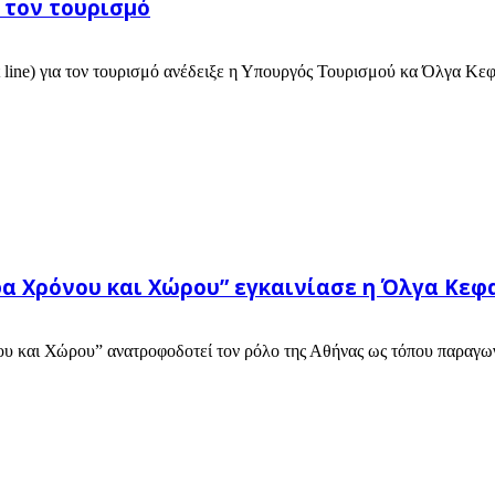
 τον τουρισμό
t line) για τον τουρισμό ανέδειξε η Υπουργός Τουρισμού κα Όλγα Κεφ
φα Χρόνου και Χώρου” εγκαινίασε η Όλγα Κε
υ και Χώρου” ανατροφοδοτεί τον ρόλο της Αθήνας ως τόπου παραγωγ