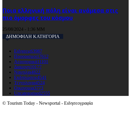
Ποια ελληνική πόλη είναι ανάμεσα στις
πιο όμορφες του κόσμου
25/08/2024 - 1:36 ΜΜ
ΔΗΜΟΦΙΛΗ ΚΑΤΗΓΟΡΙΑ
Ειδησεις
63987
Προορισμοι
17612
Αεροπορικά
11101
Διαμονη
10177
Ναυτιλια
4822
Εκδηλώσεις
4541
Τεχνολογια
4524
Οικονομια
3773
Uncategorised
2555
© Tourism Today - Newsportal - Ειδησεογραφία