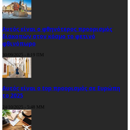
Αυτός είναι ο φθηνότερος προορισμός
διακοπών στον κόσμο το φετινό
φθινόπωρο
30/09/2025 - 8:19 ΠΜ
Αυτός είναι ο top προορισμός σε Ευρώπη
το 2025
24/10/2025 - 5:48 ΜΜ