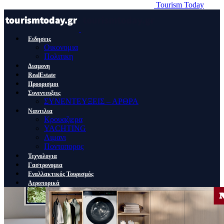
Tourism Today
Ειδησεις
Οικονομια
Πολιτικη
Διαμονη
RealEstate
Προορισμοι
Συνεντευξεις
ΣΥΝΕΝΤΕΥΞΕΙΣ – ΑΡΘΡΑ
Ναυτιλια
Κρουαζιερα
YACHTING
Λιμανι
Ποντοπορος
Τεχνολογια
Γαστρονομια
Εναλλακτικός Τουρισμός
Αεροπορικά