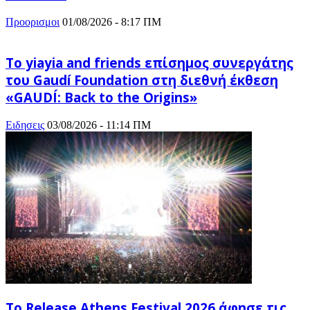
Προορισμοι
01/08/2026 - 8:17 ΠΜ
Το yiayia and friends επίσημος συνεργάτης
του Gaudí Foundation στη διεθνή έκθεση
«GAUDÍ: Back to the Origins»
Ειδησεις
03/08/2026 - 11:14 ΠΜ
Το Release Athens Festival 2026 άφησε τις