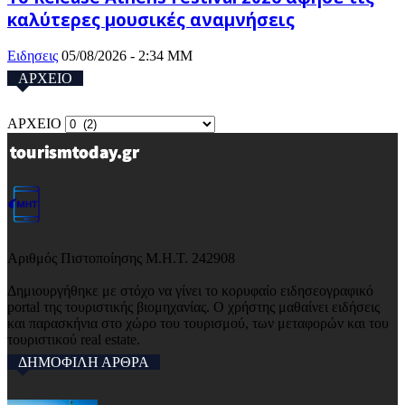
καλύτερες μουσικές αναμνήσεις
Ειδησεις
05/08/2026 - 2:34 ΜΜ
ΑΡΧΕΙΟ
ΑΡΧΕΙΟ
Αριθμός Πιστοποίησης Μ.Η.Τ. 242908
Δημιουργήθηκε με στόχο να γίνει το κορυφαίο ειδησεογραφικό
portal της τουριστικής βιομηχανίας. Ο χρήστης μαθαίνει ειδήσεις
και παρασκήνια στο χώρο του τουρισμού, των μεταφορών και του
τουριστικού real estate.
ΔΗΜΟΦΙΛΗ ΑΡΘΡΑ