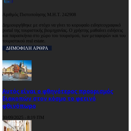
Αριθμός Πιστοποίησης Μ.Η.Τ. 242908
Δημιουργήθηκε με στόχο να γίνει το κορυφαίο ειδησεογραφικό
portal της τουριστικής βιομηχανίας. Ο χρήστης μαθαίνει ειδήσεις
και παρασκήνια στο χώρο του τουρισμού, των μεταφορών και του
τουριστικού real estate.
ΔΗΜΟΦΙΛΗ ΑΡΘΡΑ
Αυτός είναι ο φθηνότερος προορισμός
διακοπών στον κόσμο το φετινό
φθινόπωρο
30/09/2025 - 8:19 ΠΜ