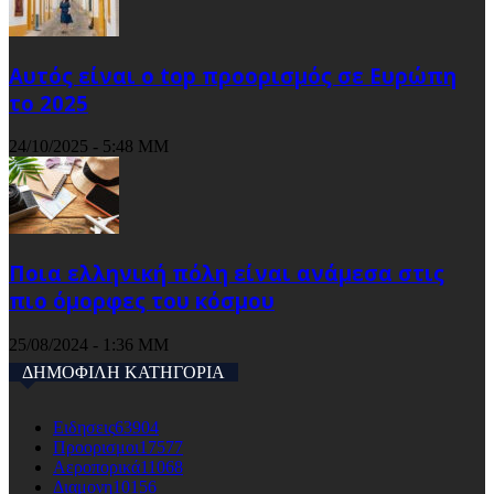
Αυτός είναι ο top προορισμός σε Ευρώπη
το 2025
24/10/2025 - 5:48 ΜΜ
Ποια ελληνική πόλη είναι ανάμεσα στις
πιο όμορφες του κόσμου
25/08/2024 - 1:36 ΜΜ
ΔΗΜΟΦΙΛΗ ΚΑΤΗΓΟΡΙΑ
Ειδησεις
63904
Προορισμοι
17577
Αεροπορικά
11068
Διαμονη
10156