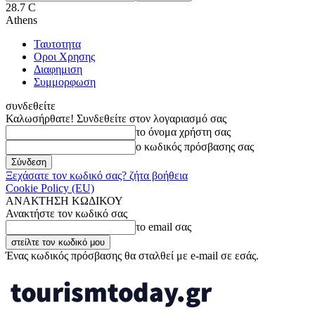
28.7
C
Athens
Ταυτοτητα
Οροι Χρησης
Διαφημιση
Συμμορφωση
συνδεθείτε
Καλωσήρθατε! Συνδεθείτε στον λογαριασμό σας
το όνομα χρήστη σας
ο κωδικός πρόσβασης σας
Ξεχάσατε τον κωδικό σας? ζήτα βοήθεια
Cookie Policy (EU)
ΑΝΑΚΤΗΣΗ ΚΩΔΙΚΟΥ
Ανακτήστε τον κωδικό σας
το email σας
Ένας κωδικός πρόσβασης θα σταλθεί με e-mail σε εσάς.