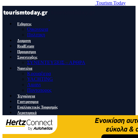
Tourism Today
Ειδησεις
Οικονομια
Πολιτικη
Διαμονη
RealEstate
Προορισμοι
Συνεντευξεις
ΣΥΝΕΝΤΕΥΞΕΙΣ – ΑΡΘΡΑ
Ναυτιλια
Κρουαζιερα
YACHTING
Λιμανι
Ποντοπορος
Τεχνολογια
Γαστρονομια
Εναλλακτικός Τουρισμός
Αεροπορικά