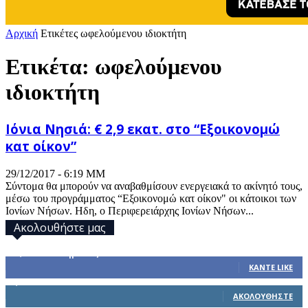
Αρχική
Ετικέτες
ωφελούμενου ιδιοκτήτη
Ετικέτα: ωφελούμενου
ιδιοκτήτη
Ιόνια Νησιά: € 2,9 εκατ. στο “Εξοικονομώ
κατ οίκον”
29/12/2017 - 6:19 ΜΜ
Σύντομα θα μπορούν να αναβαθμίσουν ενεργειακά το ακίνητό τους,
μέσω του προγράμματος “Εξοικονομώ κατ οίκον" οι κάτοικοι των
Ιονίων Νήσων. Ηδη, ο Περιφερειάρχης Ιονίων Νήσων...
Ακολουθήστε μας
32,793
Υποστηρικτές
ΚΆΝΤΕ LIKE
1,914
Ακόλουθοι
ΑΚΟΛΟΥΘΉΣΤΕ