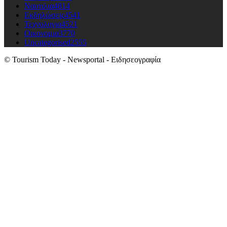
Ναυτιλια
4814
Εκδηλώσεις
4541
Τεχνολογια
4521
Οικονομια
3770
Uncategorised
2555
© Tourism Today - Newsportal - Ειδησεογραφία