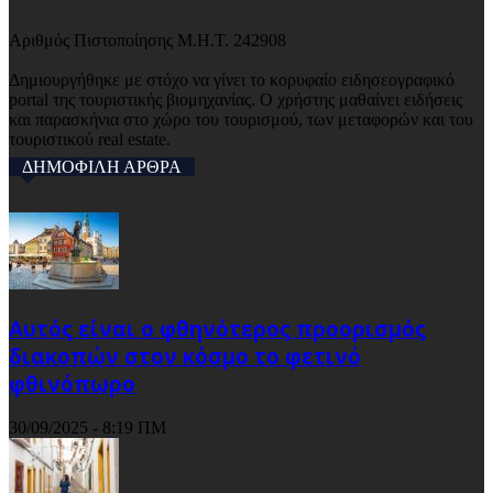
Αριθμός Πιστοποίησης Μ.Η.Τ. 242908
Δημιουργήθηκε με στόχο να γίνει το κορυφαίο ειδησεογραφικό
portal της τουριστικής βιομηχανίας. Ο χρήστης μαθαίνει ειδήσεις
και παρασκήνια στο χώρο του τουρισμού, των μεταφορών και του
τουριστικού real estate.
ΔΗΜΟΦΙΛΗ ΑΡΘΡΑ
Αυτός είναι ο φθηνότερος προορισμός
διακοπών στον κόσμο το φετινό
φθινόπωρο
30/09/2025 - 8:19 ΠΜ