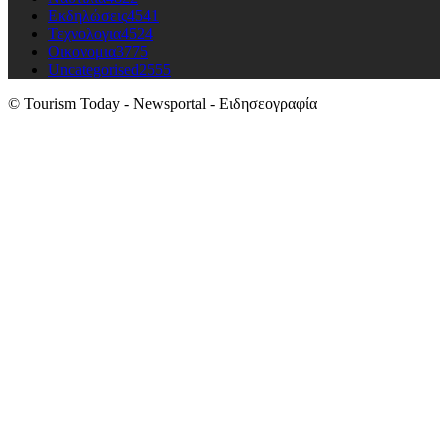
Εκδηλώσεις
4541
Τεχνολογια
4524
Οικονομια
3775
Uncategorised
2555
© Tourism Today - Newsportal - Ειδησεογραφία