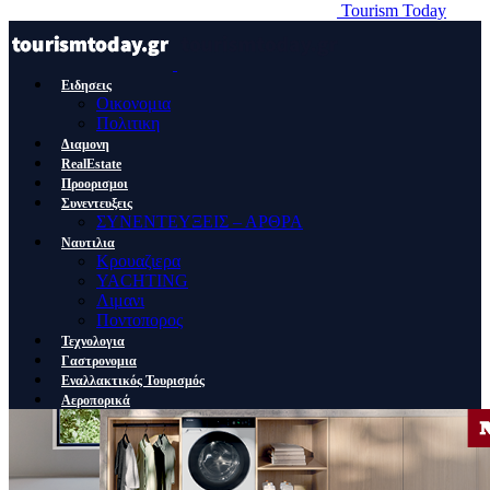
Tourism Today
Ειδησεις
Οικονομια
Πολιτικη
Διαμονη
RealEstate
Προορισμοι
Συνεντευξεις
ΣΥΝΕΝΤΕΥΞΕΙΣ – ΑΡΘΡΑ
Ναυτιλια
Κρουαζιερα
YACHTING
Λιμανι
Ποντοπορος
Τεχνολογια
Γαστρονομια
Εναλλακτικός Τουρισμός
Αεροπορικά