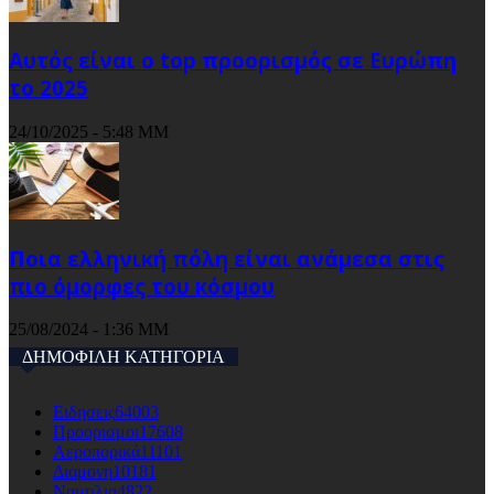
Αυτός είναι ο top προορισμός σε Ευρώπη
το 2025
24/10/2025 - 5:48 ΜΜ
Ποια ελληνική πόλη είναι ανάμεσα στις
πιο όμορφες του κόσμου
25/08/2024 - 1:36 ΜΜ
ΔΗΜΟΦΙΛΗ ΚΑΤΗΓΟΡΙΑ
Ειδησεις
64003
Προορισμοι
17608
Αεροπορικά
11101
Διαμονη
10181
Ναυτιλια
4822