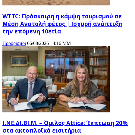
WTTC: Πρόσκαιρη η κάμψη τουρισμού σε
Μέση Ανατολή φέτος | Ισχυρή ανάπτυξη
την επόμενη 10ετία
Προορισμοι
06/08/2026 - 4:16 ΜΜ
Ι.ΝΕ.ΔΙ.ΒΙ.Μ. – Όμιλος Attica: Έκπτωση 20%
στα ακτοπλοϊκά εισιτήρια