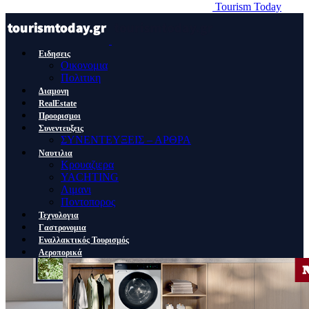
Tourism Today
Ειδησεις
Οικονομια
Πολιτικη
Διαμονη
RealEstate
Προορισμοι
Συνεντευξεις
ΣΥΝΕΝΤΕΥΞΕΙΣ – ΑΡΘΡΑ
Ναυτιλια
Κρουαζιερα
YACHTING
Λιμανι
Ποντοπορος
Τεχνολογια
Γαστρονομια
Εναλλακτικός Τουρισμός
Αεροπορικά