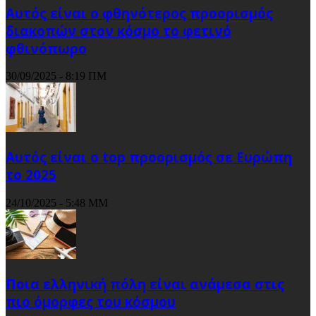
Αυτός είναι ο φθηνότερος προορισμός
διακοπών στον κόσμο το φετινό
φθινόπωρο
30/09/2025 - 8:19 ΠΜ
Αυτός είναι ο top προορισμός σε Ευρώπη
το 2025
24/10/2025 - 5:48 ΜΜ
Ποια ελληνική πόλη είναι ανάμεσα στις
πιο όμορφες του κόσμου