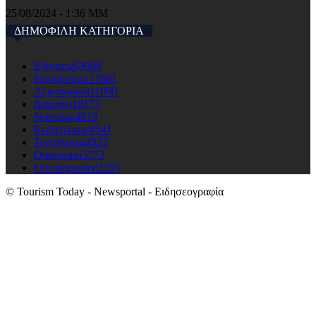
25/08/2024 - 1:36 ΜΜ
ΔΗΜΟΦΙΛΗ ΚΑΤΗΓΟΡΙΑ
Ειδησεις
63968
Προορισμοι
17601
Αεροπορικά
11090
Διαμονη
10173
Ναυτιλια
4819
Εκδηλώσεις
4541
Τεχνολογια
4523
Οικονομια
3773
Uncategorised
2555
© Tourism Today - Newsportal - Ειδησεογραφία