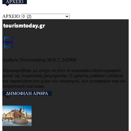
ΑΡΧΕΙΟ
ΑΡΧΕΙΟ
Αριθμός Πιστοποίησης Μ.Η.Τ. 242908
Δημιουργήθηκε με στόχο να γίνει το κορυφαίο ειδησεογραφικό
portal της τουριστικής βιομηχανίας. Ο χρήστης μαθαίνει ειδήσεις
και παρασκήνια στο χώρο του τουρισμού, των μεταφορών και του
τουριστικού real estate.
ΔΗΜΟΦΙΛΗ ΑΡΘΡΑ