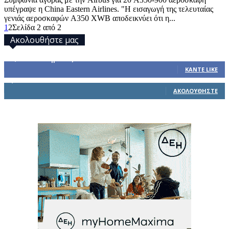
υπέγραψε η China Eastern Airlines. "Η εισαγωγή της τελευταίας
γενιάς αεροσκαφών A350 XWB αποδεικνύει ότι η...
1
2
Σελίδα 2 από 2
Ακολουθήστε μας
32,793
Υποστηρικτές
ΚΆΝΤΕ LIKE
1,914
Ακόλουθοι
ΑΚΟΛΟΥΘΉΣΤΕ