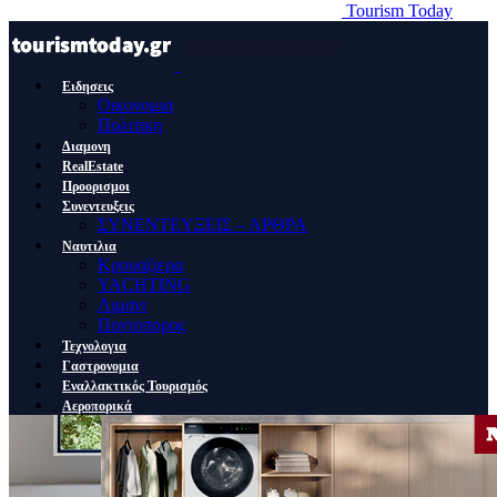
Tourism Today
Ειδησεις
Οικονομια
Πολιτικη
Διαμονη
RealEstate
Προορισμοι
Συνεντευξεις
ΣΥΝΕΝΤΕΥΞΕΙΣ – ΑΡΘΡΑ
Ναυτιλια
Κρουαζιερα
YACHTING
Λιμανι
Ποντοπορος
Τεχνολογια
Γαστρονομια
Εναλλακτικός Τουρισμός
Αεροπορικά