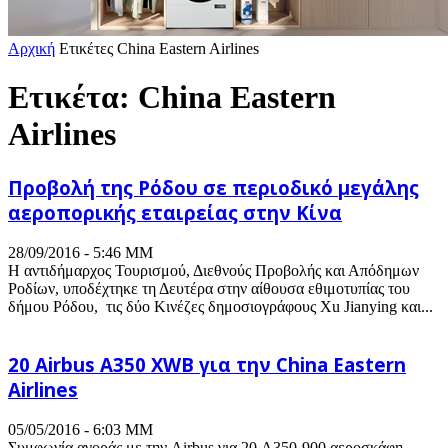
Αρχική
Ετικέτες
China Eastern Airlines
Ετικέτα: China Eastern
Airlines
Προβολή της Ρόδου σε περιοδικό μεγάλης
αεροπορικής εταιρείας στην Κίνα
28/09/2016 - 5:46 ΜΜ
Η αντιδήμαρχος Τουρισμού, Διεθνούς Προβολής και Απόδημων
Ροδίων, υποδέχτηκε τη Δευτέρα στην αίθουσα εθιμοτυπίας του
δήμου Ρόδου, τις δύο Κινέζες δημοσιογράφους Xu Jianying και...
20 Airbus A350 XWB για την China Eastern
Airlines
05/05/2016 - 6:03 ΜΜ
Συμφωνία αγοράς με την Airbus για 20 A350-900 αεροσκάφη