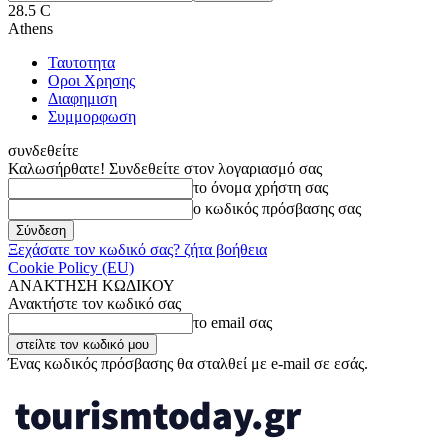
28.5
C
Athens
Ταυτοτητα
Οροι Χρησης
Διαφημιση
Συμμορφωση
συνδεθείτε
Καλωσήρθατε! Συνδεθείτε στον λογαριασμό σας
το όνομα χρήστη σας
ο κωδικός πρόσβασης σας
Ξεχάσατε τον κωδικό σας? ζήτα βοήθεια
Cookie Policy (EU)
ΑΝΑΚΤΗΣΗ ΚΩΔΙΚΟΥ
Ανακτήστε τον κωδικό σας
το email σας
Ένας κωδικός πρόσβασης θα σταλθεί με e-mail σε εσάς.