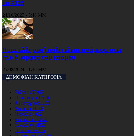
το 2025
24/10/2025 - 5:48 ΜΜ
Ποια ελληνική πόλη είναι ανάμεσα στις
πιο όμορφες του κόσμου
25/08/2024 - 1:36 ΜΜ
ΔΗΜΟΦΙΛΗ ΚΑΤΗΓΟΡΙΑ
Ειδησεις
63999
Προορισμοι
17606
Αεροπορικά
11100
Διαμονη
10178
Ναυτιλια
4822
Εκδηλώσεις
4541
Τεχνολογια
4523
Οικονομια
3775
Uncategorised
2555