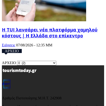
Η TUI λανσάρει νέα πλατφόρμα χαμηλού
κόστους | Η Ελλάδα στο επίκεντρο
Ειδησεις
07/08/2026 - 12:35 ΜΜ
ΑΡΧΕΙΟ
ΑΡΧΕΙΟ
Αριθμός Πιστοποίησης Μ.Η.Τ. 242908