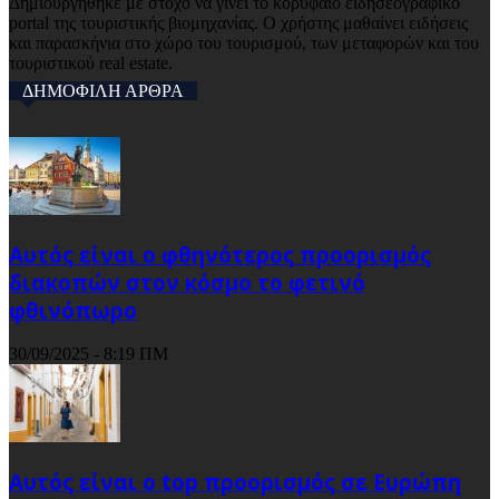
Δημιουργήθηκε με στόχο να γίνει το κορυφαίο ειδησεογραφικό
portal της τουριστικής βιομηχανίας. Ο χρήστης μαθαίνει ειδήσεις
και παρασκήνια στο χώρο του τουρισμού, των μεταφορών και του
τουριστικού real estate.
ΔΗΜΟΦΙΛΗ ΑΡΘΡΑ
Αυτός είναι ο φθηνότερος προορισμός
διακοπών στον κόσμο το φετινό
φθινόπωρο
30/09/2025 - 8:19 ΠΜ
Αυτός είναι ο top προορισμός σε Ευρώπη