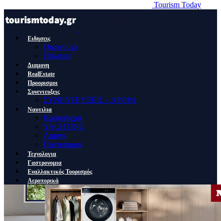
Tourism Today
Ειδησεις
Οικονομια
Πολιτικη
Διαμονη
RealEstate
Προορισμοι
Συνεντευξεις
ΣΥΝΕΝΤΕΥΞΕΙΣ – ΑΡΘΡΑ
Ναυτιλια
Κρουαζιερα
YACHTING
Λιμανι
Ποντοπορος
Τεχνολογια
Γαστρονομια
Εναλλακτικός Τουρισμός
Αεροπορικά