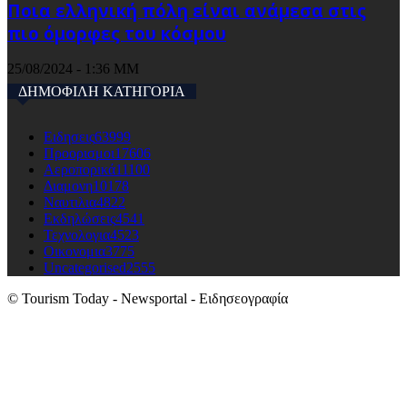
Ποια ελληνική πόλη είναι ανάμεσα στις
πιο όμορφες του κόσμου
25/08/2024 - 1:36 ΜΜ
ΔΗΜΟΦΙΛΗ ΚΑΤΗΓΟΡΙΑ
Ειδησεις
63999
Προορισμοι
17606
Αεροπορικά
11100
Διαμονη
10178
Ναυτιλια
4822
Εκδηλώσεις
4541
Τεχνολογια
4523
Οικονομια
3775
Uncategorised
2555
© Tourism Today - Newsportal - Ειδησεογραφία