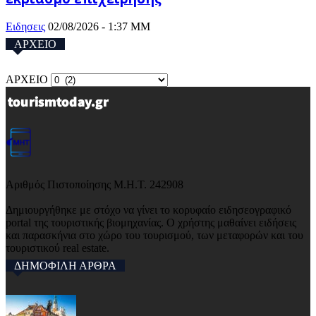
Ειδησεις
02/08/2026 - 1:37 ΜΜ
ΑΡΧΕΙΟ
ΑΡΧΕΙΟ
Αριθμός Πιστοποίησης Μ.Η.Τ. 242908
Δημιουργήθηκε με στόχο να γίνει το κορυφαίο ειδησεογραφικό
portal της τουριστικής βιομηχανίας. Ο χρήστης μαθαίνει ειδήσεις
και παρασκήνια στο χώρο του τουρισμού, των μεταφορών και του
τουριστικού real estate.
ΔΗΜΟΦΙΛΗ ΑΡΘΡΑ