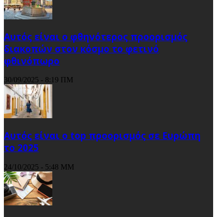
Αυτός είναι ο φθηνότερος προορισμός
διακοπών στον κόσμο το φετινό
φθινόπωρο
30/09/2025 - 8:19 ΠΜ
Αυτός είναι ο top προορισμός σε Ευρώπη
το 2025
24/10/2025 - 5:48 ΜΜ