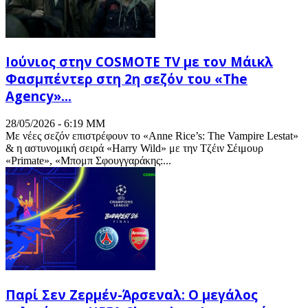
Ιούνιος στην COSMOTE TV με τον Μάικλ
Φασμπέντερ στη 2η σεζόν του «The
Agency»...
28/05/2026 - 6:19 ΜΜ
Με νέες σεζόν επιστρέφουν το «Anne Rice’s: The Vampire Lestat»
& η αστυνομική σειρά «Harry Wild» με την Τζέιν Σέιμουρ
«Primate», «Μπομπ Σφουγγαράκης:...
Παρί Σεν Ζερμέν-Άρσεναλ: Ο μεγάλος