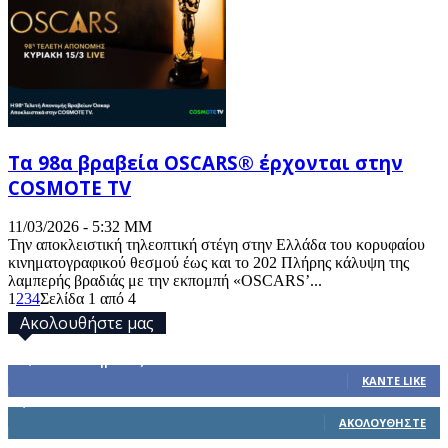
Τα 98α βραβεία OSCARS® έρχονται στην
COSMOTE TV
11/03/2026 - 5:32 ΜΜ
Την αποκλειστική τηλεοπτική στέγη στην Ελλάδα του κορυφαίου
κινηματογραφικού θεσμού έως και το 202 Πλήρης κάλυψη της
λαμπερής βραδιάς με την εκπομπή «OSCARS’...
1
2
3
4
Σελίδα 1 από 4
Ακολουθήστε μας
32,793
Υποστηρικτές
ΚΆΝΤΕ LIKE
1,914
Ακόλουθοι
ΑΚΟΛΟΥΘΉΣΤΕ