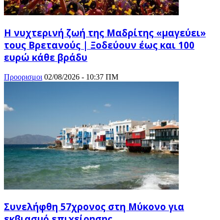
Η νυχτερινή ζωή της Μαδρίτης «μαγεύει»
τους Βρετανούς | Ξοδεύουν έως και 100
ευρώ κάθε βράδυ
Προορισμοι
02/08/2026 - 10:37 ΠΜ
Συνελήφθη 57χρονος στη Μύκονο για
εκβιασμό επιχείρησης