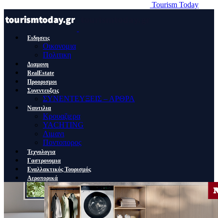
Tourism Today
Ειδησεις
Οικονομια
Πολιτικη
Διαμονη
RealEstate
Προορισμοι
Συνεντευξεις
ΣΥΝΕΝΤΕΥΞΕΙΣ – ΑΡΘΡΑ
Ναυτιλια
Κρουαζιερα
YACHTING
Λιμανι
Ποντοπορος
Τεχνολογια
Γαστρονομια
Εναλλακτικός Τουρισμός
Αεροπορικά