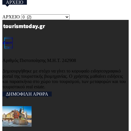
ΑΡΧΕΙΟ
ΑΡΧΕΙΟ
Αριθμός Πιστοποίησης Μ.Η.Τ. 242908
Δημιουργήθηκε με στόχο να γίνει το κορυφαίο ειδησεογραφικό
portal της τουριστικής βιομηχανίας. Ο χρήστης μαθαίνει ειδήσεις
και παρασκήνια στο χώρο του τουρισμού, των μεταφορών και του
τουριστικού real estate.
ΔΗΜΟΦΙΛΗ ΑΡΘΡΑ