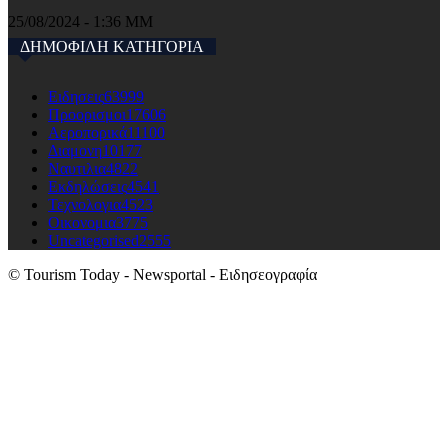
25/08/2024 - 1:36 ΜΜ
ΔΗΜΟΦΙΛΗ ΚΑΤΗΓΟΡΙΑ
Ειδησεις
63999
Προορισμοι
17606
Αεροπορικά
11100
Διαμονη
10177
Ναυτιλια
4822
Εκδηλώσεις
4541
Τεχνολογια
4523
Οικονομια
3775
Uncategorised
2555
© Tourism Today - Newsportal - Ειδησεογραφία