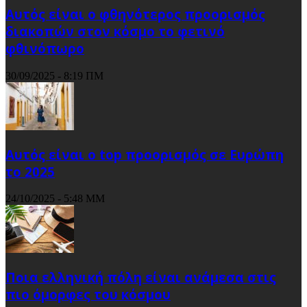
Αυτός είναι ο φθηνότερος προορισμός
διακοπών στον κόσμο το φετινό
φθινόπωρο
30/09/2025 - 8:19 ΠΜ
Αυτός είναι ο top προορισμός σε Ευρώπη
το 2025
24/10/2025 - 5:48 ΜΜ
Ποια ελληνική πόλη είναι ανάμεσα στις
πιο όμορφες του κόσμου