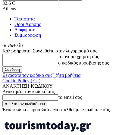
32.6
C
Athens
Ταυτοτητα
Οροι Χρησης
Διαφημιση
Συμμορφωση
συνδεθείτε
Καλωσήρθατε! Συνδεθείτε στον λογαριασμό σας
το όνομα χρήστη σας
ο κωδικός πρόσβασης σας
Ξεχάσατε τον κωδικό σας? ζήτα βοήθεια
Cookie Policy (EU)
ΑΝΑΚΤΗΣΗ ΚΩΔΙΚΟΥ
Ανακτήστε τον κωδικό σας
το email σας
Ένας κωδικός πρόσβασης θα σταλθεί με e-mail σε εσάς.