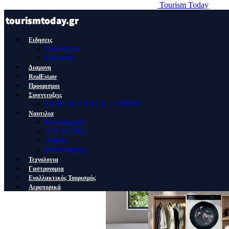
Tourism Today
Ειδησεις
Οικονομια
Πολιτικη
Διαμονη
RealEstate
Προορισμοι
Συνεντευξεις
ΣΥΝΕΝΤΕΥΞΕΙΣ – ΑΡΘΡΑ
Ναυτιλια
Κρουαζιερα
YACHTING
Λιμανι
Ποντοπορος
Τεχνολογια
Γαστρονομια
Εναλλακτικός Τουρισμός
Αεροπορικά