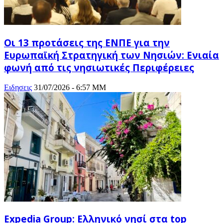
Οι 13 προτάσεις της ΕΝΠΕ για την
Ευρωπαϊκή Στρατηγική των Νησιών: Ενιαία
φωνή από τις νησιωτικές Περιφέρειες
Ειδησεις
31/07/2026 - 6:57 ΜΜ
Expedia Group: Ελληνικό νησί στα top