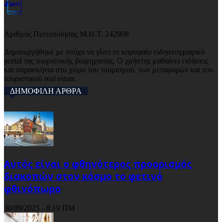
Αριθμός Πιστοποίησης Μ.Η.Τ. 242908
Δημιουργήθηκε με στόχο να γίνει το κορυφαίο ειδησεογραφικό
portal της τουριστικής βιομηχανίας. Ο χρήστης μαθαίνει ειδήσεις
και παρασκήνια στο χώρο του τουρισμού, των μεταφορών και του
τουριστικού real estate.
ΔΗΜΟΦΙΛΗ ΑΡΘΡΑ
Αυτός είναι ο φθηνότερος προορισμός
διακοπών στον κόσμο το φετινό
φθινόπωρο
30/09/2025 - 8:19 ΠΜ