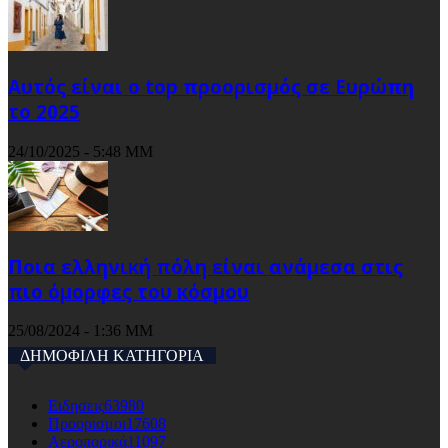
Αυτός είναι ο top προορισμός σε Ευρώπη
το 2025
24/10/2025 - 5:48 ΜΜ
Ποια ελληνική πόλη είναι ανάμεσα στις
πιο όμορφες του κόσμου
25/08/2024 - 1:36 ΜΜ
ΔΗΜΟΦΙΛΗ ΚΑΤΗΓΟΡΙΑ
Ειδησεις
63980
Προορισμοι
17608
Αεροπορικά
11097