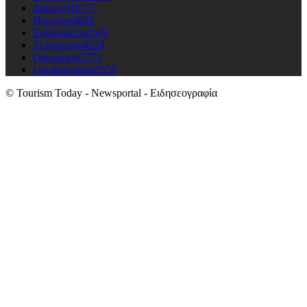
Διαμονη
10177
Ναυτιλια
4820
Εκδηλώσεις
4541
Τεχνολογια
4524
Οικονομια
3773
Uncategorised
2555
© Tourism Today - Newsportal - Ειδησεογραφία