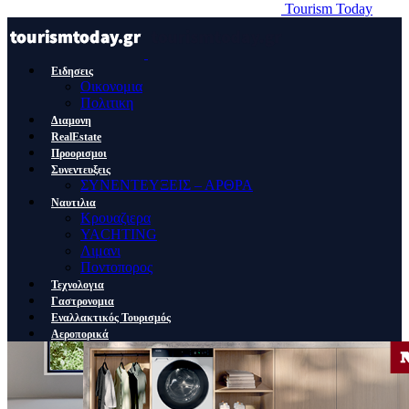
Tourism Today
Ειδησεις
Οικονομια
Πολιτικη
Διαμονη
RealEstate
Προορισμοι
Συνεντευξεις
ΣΥΝΕΝΤΕΥΞΕΙΣ – ΑΡΘΡΑ
Ναυτιλια
Κρουαζιερα
YACHTING
Λιμανι
Ποντοπορος
Τεχνολογια
Γαστρονομια
Εναλλακτικός Τουρισμός
Αεροπορικά