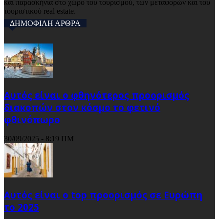
και παρασκήνια στο χώρο του τουρισμού, των μεταφορών και του
τουριστικού real estate.
ΔΗΜΟΦΙΛΗ ΑΡΘΡΑ
Αυτός είναι ο φθηνότερος προορισμός
διακοπών στον κόσμο το φετινό
φθινόπωρο
30/09/2025 - 8:19 ΠΜ
Αυτός είναι ο top προορισμός σε Ευρώπη
το 2025