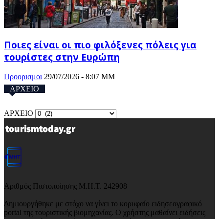
Ποιες είναι οι πιο φιλόξενες πόλεις για
τουρίστες στην Ευρώπη
Προορισμοι
29/07/2026 - 8:07 ΜΜ
ΑΡΧΕΙΟ
ΑΡΧΕΙΟ
Αριθμός Πιστοποίησης Μ.Η.Τ. 242908
Δημιουργήθηκε με στόχο να γίνει το κορυφαίο ειδησεογραφικό
portal της τουριστικής βιομηχανίας. Ο χρήστης μαθαίνει ειδήσεις