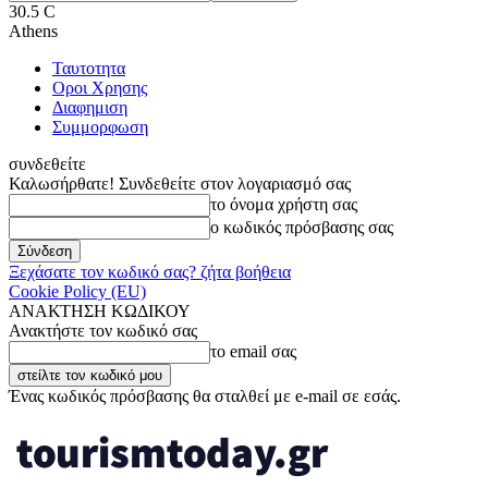
30.5
C
Athens
Ταυτοτητα
Οροι Χρησης
Διαφημιση
Συμμορφωση
συνδεθείτε
Καλωσήρθατε! Συνδεθείτε στον λογαριασμό σας
το όνομα χρήστη σας
ο κωδικός πρόσβασης σας
Ξεχάσατε τον κωδικό σας? ζήτα βοήθεια
Cookie Policy (EU)
ΑΝΑΚΤΗΣΗ ΚΩΔΙΚΟΥ
Ανακτήστε τον κωδικό σας
το email σας
Ένας κωδικός πρόσβασης θα σταλθεί με e-mail σε εσάς.