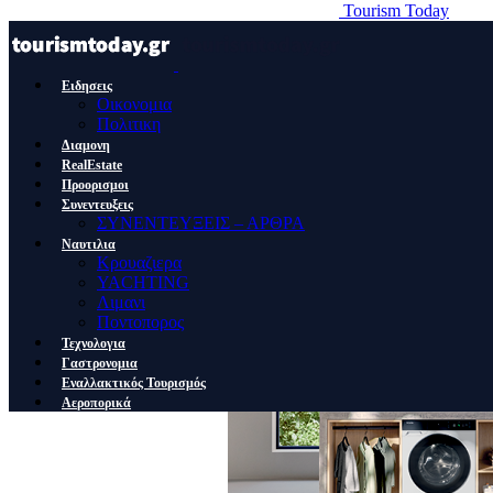
Tourism Today
Ειδησεις
Οικονομια
Πολιτικη
Διαμονη
RealEstate
Προορισμοι
Συνεντευξεις
ΣΥΝΕΝΤΕΥΞΕΙΣ – ΑΡΘΡΑ
Ναυτιλια
Κρουαζιερα
YACHTING
Λιμανι
Ποντοπορος
Τεχνολογια
Γαστρονομια
Εναλλακτικός Τουρισμός
Αεροπορικά