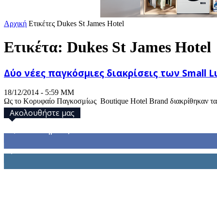
Αρχική
Ετικέτες
Dukes St James Hotel
Ετικέτα: Dukes St James Hotel
Δύο νέες παγκόσμιες διακρίσεις των Small Lux
18/12/2014 - 5:59 ΜΜ
Ως το Κορυφαίο Παγκοσμίως Boutique Hotel Brand διακρίθηκαν τα S
Ακολουθήστε μας
32,793
Υποστηρικτές
1,914
Ακόλουθοι