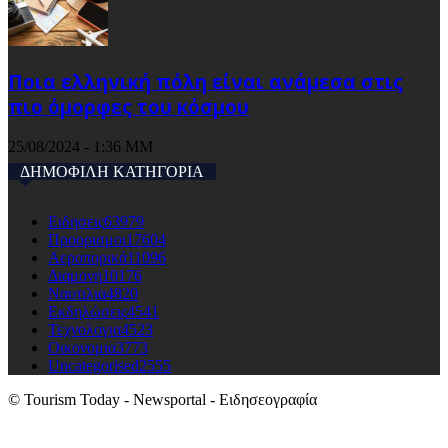
Ποια ελληνική πόλη είναι ανάμεσα στις
πιο όμορφες του κόσμου
25/08/2024 - 1:36 ΜΜ
ΔΗΜΟΦΙΛΗ ΚΑΤΗΓΟΡΙΑ
Ειδησεις
63979
Προορισμοι
17604
Αεροπορικά
11096
Διαμονη
10176
Ναυτιλια
4820
Εκδηλώσεις
4541
Τεχνολογια
4523
Οικονομια
3773
Uncategorised
2555
© Tourism Today - Newsportal - Ειδησεογραφία