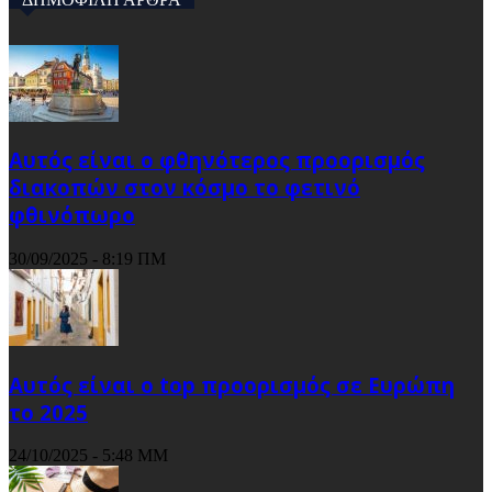
Αυτός είναι ο φθηνότερος προορισμός
διακοπών στον κόσμο το φετινό
φθινόπωρο
30/09/2025 - 8:19 ΠΜ
Αυτός είναι ο top προορισμός σε Ευρώπη
το 2025
24/10/2025 - 5:48 ΜΜ