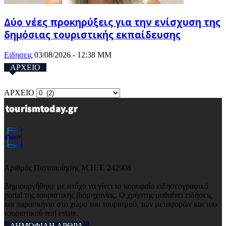
Δύο νέες προκηρύξεις για την ενίσχυση της
δημόσιας τουριστικής εκπαίδευσης
Ειδησεις
03/08/2026 - 12:38 ΜΜ
ΑΡΧΕΙΟ
ΑΡΧΕΙΟ
Αριθμός Πιστοποίησης Μ.Η.Τ. 242908
Δημιουργήθηκε με στόχο να γίνει το κορυφαίο ειδησεογραφικό
portal της τουριστικής βιομηχανίας. Ο χρήστης μαθαίνει ειδήσεις
και παρασκήνια στο χώρο του τουρισμού, των μεταφορών και του
τουριστικού real estate.
ΔΗΜΟΦΙΛΗ ΑΡΘΡΑ