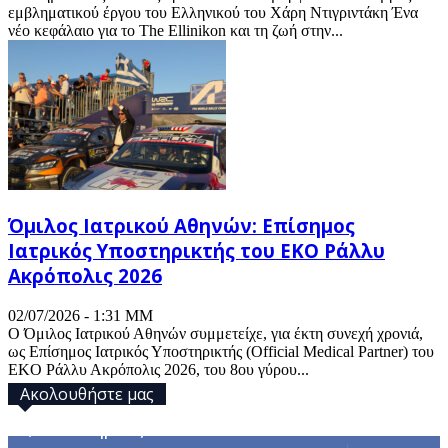
εμβληματικού έργου του Ελληνικού του Χάρη Ντιγριντάκη Ένα
νέο κεφάλαιο για το The Ellinikon και τη ζωή στην...
Όμιλος Ιατρικού Αθηνών: Επίσημος
Ιατρικός Υποστηρικτής του EKO Ράλλυ
Ακρόπολις 2026
02/07/2026 - 1:31 ΜΜ
Ο Όμιλος Ιατρικού Αθηνών συμμετείχε, για έκτη συνεχή χρονιά,
ως Επίσημος Ιατρικός Υποστηρικτής (Official Medical Partner) του
EKO Ράλλυ Ακρόπολις 2026, του 8ου γύρου...
Ακολουθήστε μας
32,793
Υποστηρικτές