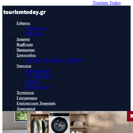
Tourism Today
Ειδησεις
Οικονομια
Πολιτικη
Διαμονη
RealEstate
Προορισμοι
Συνεντευξεις
ΣΥΝΕΝΤΕΥΞΕΙΣ – ΑΡΘΡΑ
Ναυτιλια
Κρουαζιερα
YACHTING
Λιμανι
Ποντοπορος
Τεχνολογια
Γαστρονομια
Εναλλακτικός Τουρισμός
Αεροπορικά