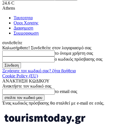
24.6
C
Athens
Ταυτοτητα
Οροι Χρησης
Διαφημιση
Συμμορφωση
συνδεθείτε
Καλωσήρθατε! Συνδεθείτε στον λογαριασμό σας
το όνομα χρήστη σας
ο κωδικός πρόσβασης σας
Ξεχάσατε τον κωδικό σας? ζήτα βοήθεια
Cookie Policy (EU)
ΑΝΑΚΤΗΣΗ ΚΩΔΙΚΟΥ
Ανακτήστε τον κωδικό σας
το email σας
Ένας κωδικός πρόσβασης θα σταλθεί με e-mail σε εσάς.