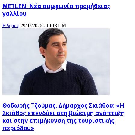
METLEN: Νέα συμφωνία προμήθειας
γαλλίου
Ειδησεις
29/07/2026 - 10:13 ΠΜ
Θοδωρής Τζούμας, Δήμαρχος Σκιάθου: «Η
Σκιάθος επενδύει στη βιώσιμη ανάπτυξη
και στην επιμήκυνση της τουριστικής
περιόδου»