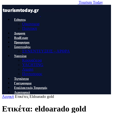
Tourism Today
Ειδησεις
Οικονομια
Πολιτικη
Διαμονη
RealEstate
Προορισμοι
Συνεντευξεις
ΣΥΝΕΝΤΕΥΞΕΙΣ – ΑΡΘΡΑ
Ναυτιλια
Κρουαζιερα
YACHTING
Λιμανι
Ποντοπορος
Τεχνολογια
Γαστρονομια
Εναλλακτικός Τουρισμός
Αεροπορικά
Αρχική
Ετικέτες
Eldoarado gold
Ετικέτα: eldoarado gold