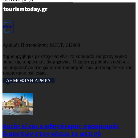
Αριθμός Πιστοποίησης Μ.Η.Τ. 242908
Δημιουργήθηκε με στόχο να γίνει το κορυφαίο ειδησεογραφικό
portal της τουριστικής βιομηχανίας. Ο χρήστης μαθαίνει ειδήσεις
και παρασκήνια στο χώρο του τουρισμού, των μεταφορών και του
τουριστικού real estate.
ΔΗΜΟΦΙΛΗ ΑΡΘΡΑ
Αυτός είναι ο φθηνότερος προορισμός
διακοπών στον κόσμο το φετινό