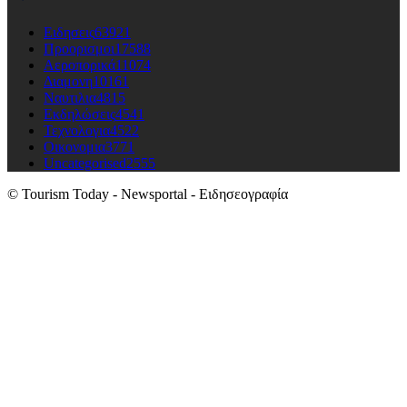
Ειδησεις
63921
Προορισμοι
17588
Αεροπορικά
11074
Διαμονη
10161
Ναυτιλια
4815
Εκδηλώσεις
4541
Τεχνολογια
4522
Οικονομια
3771
Uncategorised
2555
© Tourism Today - Newsportal - Ειδησεογραφία