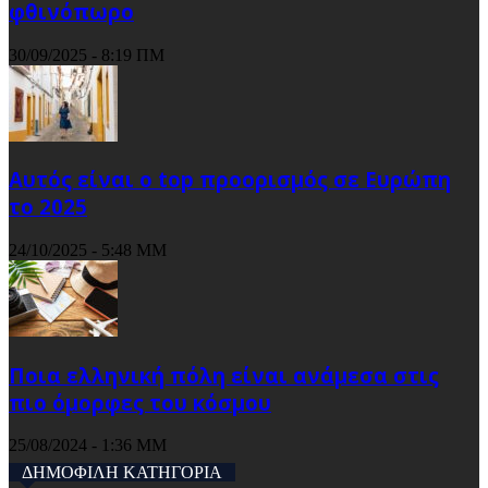
φθινόπωρο
30/09/2025 - 8:19 ΠΜ
Αυτός είναι ο top προορισμός σε Ευρώπη
το 2025
24/10/2025 - 5:48 ΜΜ
Ποια ελληνική πόλη είναι ανάμεσα στις
πιο όμορφες του κόσμου
25/08/2024 - 1:36 ΜΜ
ΔΗΜΟΦΙΛΗ ΚΑΤΗΓΟΡΙΑ