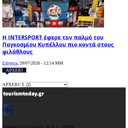
Η INTERSPORT έφερε τον παλμό του
Παγκοσμίου Κυπέλλου πιο κοντά στους
φιλάθλους
Ειδησεις
29/07/2026 - 12:14 ΜΜ
ΑΡΧΕΙΟ
ΑΡΧΕΙΟ
Αριθμός Πιστοποίησης Μ.Η.Τ. 242908