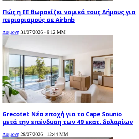
Πώς η ΕΕ θωρακίζει νομικά τους Δήμους για
περιορισμούς σε Airbnb
Διαμονη
31/07/2026 - 9:12 ΜΜ
Grecotel: Νέα εποχή για το Cape Sounio
μετά την επένδυση των 49 εκατ. δολαρίων
Διαμονη
29/07/2026 - 12:44 ΜΜ