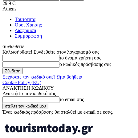
29.9
C
Athens
Ταυτοτητα
Οροι Χρησης
Διαφημιση
Συμμορφωση
συνδεθείτε
Καλωσήρθατε! Συνδεθείτε στον λογαριασμό σας
το όνομα χρήστη σας
ο κωδικός πρόσβασης σας
Ξεχάσατε τον κωδικό σας? ζήτα βοήθεια
Cookie Policy (EU)
ΑΝΑΚΤΗΣΗ ΚΩΔΙΚΟΥ
Ανακτήστε τον κωδικό σας
το email σας
Ένας κωδικός πρόσβασης θα σταλθεί με e-mail σε εσάς.