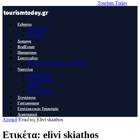
Tourism Today
Ειδησεις
Οικονομια
Πολιτικη
Διαμονη
RealEstate
Προορισμοι
Συνεντευξεις
ΣΥΝΕΝΤΕΥΞΕΙΣ – ΑΡΘΡΑ
Ναυτιλια
Κρουαζιερα
YACHTING
Λιμανι
Ποντοπορος
Τεχνολογια
Γαστρονομια
Εναλλακτικός Τουρισμός
Αεροπορικά
Αρχική
Ετικέτες
Elivi skiathos
Ετικέτα: elivi skiathos