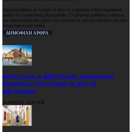
Δημιουργήθηκε με στόχο να γίνει το κορυφαίο ειδησεογραφικό
portal της τουριστικής βιομηχανίας. Ο χρήστης μαθαίνει ειδήσεις
και παρασκήνια στο χώρο του τουρισμού, των μεταφορών και του
τουριστικού real estate.
ΔΗΜΟΦΙΛΗ ΑΡΘΡΑ
Αυτός είναι ο φθηνότερος προορισμός
διακοπών στον κόσμο το φετινό
φθινόπωρο
30/09/2025 - 8:19 ΠΜ