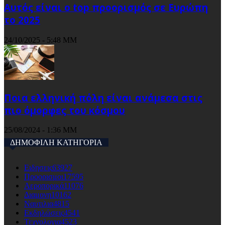
Αυτός είναι ο top προορισμός σε Ευρώπη
το 2025
24/10/2025 - 5:48 ΜΜ
Ποια ελληνική πόλη είναι ανάμεσα στις
πιο όμορφες του κόσμου
25/08/2024 - 1:36 ΜΜ
ΔΗΜΟΦΙΛΗ ΚΑΤΗΓΟΡΙΑ
Ειδησεις
63927
Προορισμοι
17595
Αεροπορικά
11076
Διαμονη
10162
Ναυτιλια
4815
Εκδηλώσεις
4541
Τεχνολογια
4523