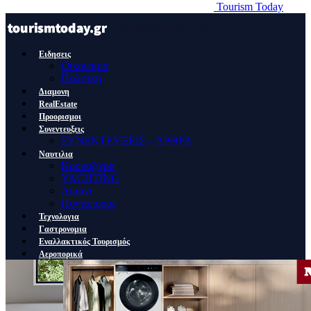
Tourism Today
Ειδησεις
Οικονομια
Πολιτικη
Διαμονη
RealEstate
Προορισμοι
Συνεντευξεις
ΣΥΝΕΝΤΕΥΞΕΙΣ – ΑΡΘΡΑ
Ναυτιλια
Κρουαζιερα
YACHTING
Λιμανι
Ποντοπορος
Τεχνολογια
Γαστρονομια
Εναλλακτικός Τουρισμός
Αεροπορικά