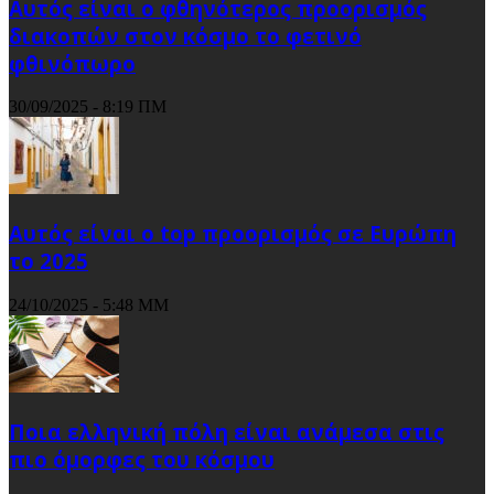
Αυτός είναι ο φθηνότερος προορισμός
διακοπών στον κόσμο το φετινό
φθινόπωρο
30/09/2025 - 8:19 ΠΜ
Αυτός είναι ο top προορισμός σε Ευρώπη
το 2025
24/10/2025 - 5:48 ΜΜ
Ποια ελληνική πόλη είναι ανάμεσα στις
πιο όμορφες του κόσμου