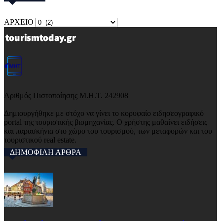
ΑΡΧΕΙΟ
Αριθμός Πιστοποίησης Μ.Η.Τ. 242908
Δημιουργήθηκε με στόχο να γίνει το κορυφαίο ειδησεογραφικό
portal της τουριστικής βιομηχανίας. Ο χρήστης μαθαίνει ειδήσεις
και παρασκήνια στο χώρο του τουρισμού, των μεταφορών και του
τουριστικού real estate.
ΔΗΜΟΦΙΛΗ ΑΡΘΡΑ