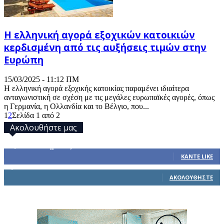
Η ελληνική αγορά εξοχικών κατοικιών
κερδισμένη από τις αυξήσεις τιμών στην
Ευρώπη
15/03/2025 - 11:12 ΠΜ
Η ελληνική αγορά εξοχικής κατοικίας παραμένει ιδιαίτερα
ανταγωνιστική σε σχέση με τις μεγάλες ευρωπαϊκές αγορές, όπως
η Γερμανία, η Ολλανδία και το Βέλγιο, που...
1
2
Σελίδα 1 από 2
Ακολουθήστε μας
32,793
Υποστηρικτές
ΚΆΝΤΕ LIKE
1,914
Ακόλουθοι
ΑΚΟΛΟΥΘΉΣΤΕ